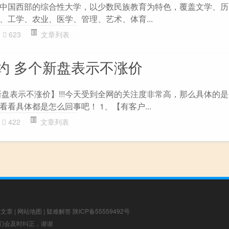
中国西部的综合性大学，以少数民族教育为特色，覆盖文学、历
、工学、农业、医学、管理、艺术、体育...
623
文章列表
约 多个新盘表示不涨价
新盘表示不涨价】!!!今天受到全网的关注度非常高，那么具体的
看具体都是怎么回事吧！ 1、【有客户...
422
文章列表
荐文章
|
网站地图
|
疑难解答
陕ICP备55559492号
，我们会及时纠正，谢谢