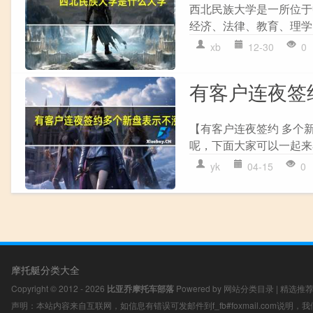
西北民族大学是一所位于
经济、法律、教育、理学
xb
12-30
0
有客户连夜签
【有客户连夜签约 多个
呢，下面大家可以一起来看
yk
04-15
0
摩托艇分类大全
Copyright © 2012 - 2026
比亚乔摩托车部落
Powered by
网站分类目录
|
精选推
声明：本站内容来自互联网，如信息有错误可发邮件到f_fb#foxmail.com说明