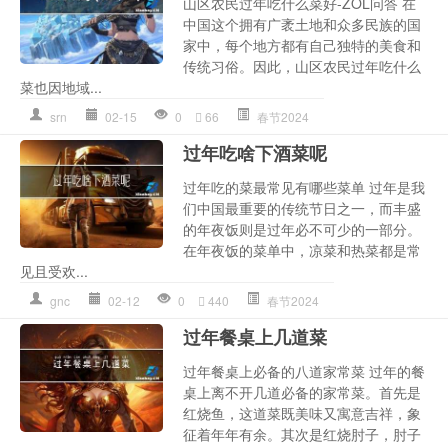
山区农民过年吃什么菜好-ZOL问答 在
中国这个拥有广袤土地和众多民族的国
家中，每个地方都有自己独特的美食和
传统习俗。因此，山区农民过年吃什么
菜也因地域...
srn
02-15
0
66
春节2024
过年吃啥下酒菜呢
过年吃的菜最常见有哪些菜单 过年是我
们中国最重要的传统节日之一，而丰盛
的年夜饭则是过年必不可少的一部分。
在年夜饭的菜单中，凉菜和热菜都是常
见且受欢...
gnc
02-12
0
440
春节2024
过年餐桌上几道菜
过年餐桌上必备的八道家常菜 过年的餐
桌上离不开几道必备的家常菜。首先是
红烧鱼，这道菜既美味又寓意吉祥，象
征着年年有余。其次是红烧肘子，肘子