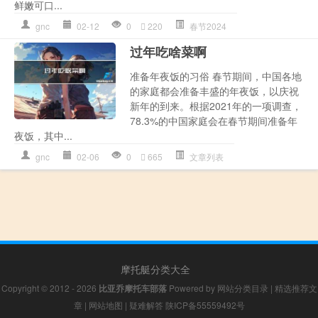
鲜嫩可口...
gnc
02-12
0
220
春节2024
过年吃啥菜啊
准备年夜饭的习俗 春节期间，中国各地
的家庭都会准备丰盛的年夜饭，以庆祝
新年的到来。根据2021年的一项调查，
78.3%的中国家庭会在春节期间准备年
夜饭，其中...
gnc
02-06
0
665
文章列表
摩托艇分类大全
Copyright © 2012 - 2026
比亚乔摩托车部落
Powered by
网站分类目录
|
精选推荐文
章
|
网站地图
|
疑难解答
陕ICP备55559492号