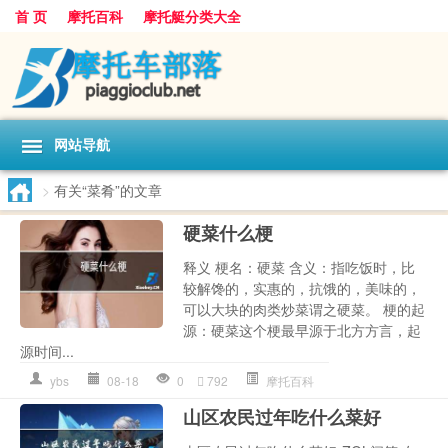
首 页
摩托百科
摩托艇分类大全
网站导航
>
有关“菜肴”的文章
硬菜什么梗
释义 梗名：硬菜 含义：指吃饭时，比
较解馋的，实惠的，抗饿的，美味的，
可以大块的肉类炒菜谓之硬菜。 梗的起
源：硬菜这个梗最早源于北方方言，起
源时间...
ybs
08-18
0
792
摩托百科
山区农民过年吃什么菜好