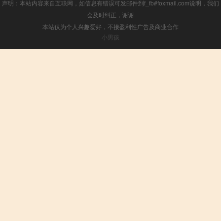
声明：本站内容来自互联网，如信息有错误可发邮件到f_fb#foxmail.com说明，我们
会及时纠正，谢谢
本站仅为个人兴趣爱好，不接盈利性广告及商业合作
小男孩