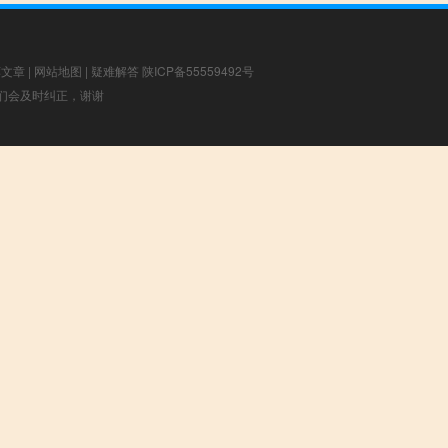
荐文章
|
网站地图
|
疑难解答
陕ICP备55559492号
，我们会及时纠正，谢谢