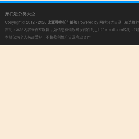
摩托艇分类大全
Copyright © 2012 - 2026
比亚乔摩托车部落
Powered by
网站分类目录
|
精选推
声明：本站内容来自互联网，如信息有错误可发邮件到f_fb#foxmail.com说明
本站仅为个人兴趣爱好，不接盈利性广告及商业合作