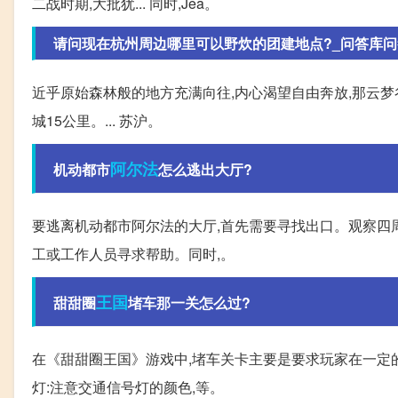
二战时期,大批犹... 同时,Jea。
请问现在杭州周边哪里可以野炊的团建地点?_问答库问答
近乎原始森林般的地方充满向往,内心渴望自由奔放,那云梦
城15公里。... 苏沪。
阿尔法
机动都市
怎么逃出大厅?
要逃离机动都市阿尔法的大厅,首先需要寻找出口。观察四
工或工作人员寻求帮助。同时,。
王国
甜甜圈
堵车那一关怎么过?
在《甜甜圈王国》游戏中,堵车关卡主要是要求玩家在一定的
灯:注意交通信号灯的颜色,等。