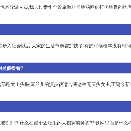
,也是导游人员,我去过贵州全景旅游对当地的网红打卡地目的地
是步入社会以后,大家的生活节奏都加快了,有的时候根本没有时
剧是值得看?
] 这部剧太上头啦!露丝儿的演技很适合演这种无厘头女主,丁禹兮
.0 “为什么在那个农场里的人都穿着睡衣?”“铁网里面是什么样