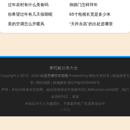
过年农村有什么美食吗
倒插门怎样拜年
你希望过年有几天假期呢
65寸电视长宽是多少米
美的空调怎么开暖风
“天祚永昌”的出处是哪里
摩托艇分类大全
Copyright © 2012 - 2026
比亚乔摩托车部落
Powered by
网站分类目录
|
精选推荐文
章
|
网站地图
|
疑难解答
陕ICP备55559492号
声明：本站内容来自互联网，如信息有错误可发邮件到f_fb#foxmail.com说明，我们
会及时纠正，谢谢
本站仅为个人兴趣爱好，不接盈利性广告及商业合作
小男孩