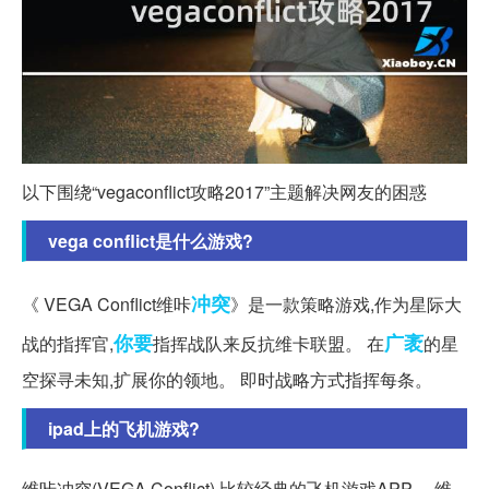
以下围绕“vegaconflict攻略2017”主题解决网友的困惑
vega conflict是什么游戏?
冲突
《 VEGA Conflict维咔
》是一款策略游戏,作为星际大
你要
广袤
战的指挥官,
指挥战队来反抗维卡联盟。 在
的星
空探寻未知,扩展你的领地。 即时战略方式指挥每条。
ipad上的飞机游戏?
维咔冲突(VEGA Conflict),比较经典的飞机游戏APP。 维