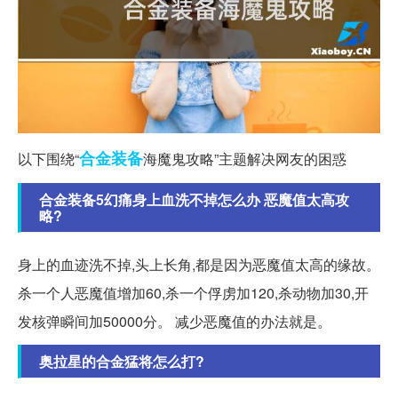
合金装备
以下围绕“
海魔鬼攻略”主题解决网友的困惑
合金装备5幻痛身上血洗不掉怎么办 恶魔值太高攻
略?
身上的血迹洗不掉,头上长角,都是因为恶魔值太高的缘故。
杀一个人恶魔值增加60,杀一个俘虏加120,杀动物加30,开
发核弹瞬间加50000分。 减少恶魔值的办法就是。
奥拉星的合金猛将怎么打?