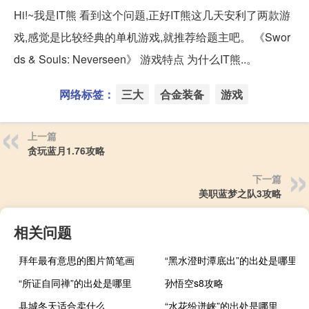
Hi!~我是IT熊 看到这个问题,正好IT熊这几天安利了两款游
戏,感觉是比较经典的单机游戏,就推荐给题主吧。 《Swor
ds & Souls: Neverseen》 游戏特点 为什么IT熊..。
网络标签：
三大
合金装备
游戏
上一篇
贪玩蓝月1.76攻略
下一篇
美职蓝梦之队3攻略
相关问题
拜年最有意思的图片简笔画
“黑水澄时潭底出”的出处是哪里
“所证自同禅”的出处是哪里
孙悟空s8攻略
县城冬天适合卖什么
“水花纷迸峡”的出处是哪里