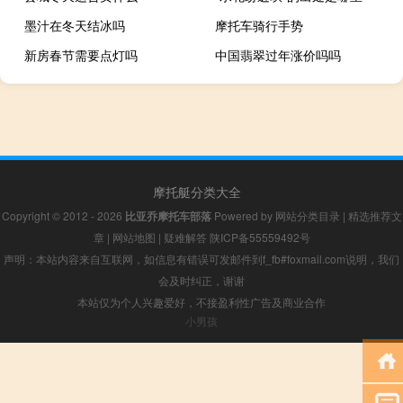
墨汁在冬天结冰吗
摩托车骑行手势
新房春节需要点灯吗
中国翡翠过年涨价吗吗
摩托艇分类大全
Copyright © 2012 - 2026
比亚乔摩托车部落
Powered by
网站分类目录
|
精选推荐文
章
|
网站地图
|
疑难解答
陕ICP备55559492号
声明：本站内容来自互联网，如信息有错误可发邮件到f_fb#foxmail.com说明，我们
会及时纠正，谢谢
本站仅为个人兴趣爱好，不接盈利性广告及商业合作
小男孩