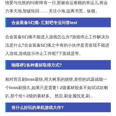
情爱与仇恨的纠缠!终有一日,那被命运眷顾的幸运儿,将会
力掌天地,智破轮回…… 关注小海,远离书荒... 纵横。
合金装备5幻痛- 汇财吧专业问答test
合金装备5幻痛不能进入游戏怎么办?游戏停止工作解决办
法是什么?合金装备5幻痛之中有的小伙伴是否发现不能进
入游戏,游戏提示停止工作呢?下面就是带。
啪嗒砰2各种素材取得方式?
相对而言刷boss最快,用大树系的烧饼,差些的武器就能一
个boss刷很久,如果只是需要1-2级素材较多不如试试吹喇
叭,那个给1-2级的素材多。 然后,刷金属找龙,刷...
有什么好玩的单机游戏大作?