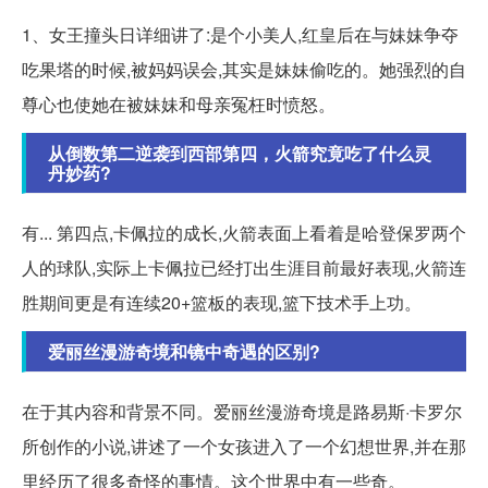
1、女王撞头日详细讲了:是个小美人,红皇后在与妹妹争夺
吃果塔的时候,被妈妈误会,其实是妹妹偷吃的。她强烈的自
尊心也使她在被妹妹和母亲冤枉时愤怒。
从倒数第二逆袭到西部第四，火箭究竟吃了什么灵
丹妙药?
有... 第四点,卡佩拉的成长,火箭表面上看着是哈登保罗两个
人的球队,实际上卡佩拉已经打出生涯目前最好表现,火箭连
胜期间更是有连续20+篮板的表现,篮下技术手上功。
爱丽丝漫游奇境和镜中奇遇的区别?
在于其内容和背景不同。爱丽丝漫游奇境是路易斯·卡罗尔
所创作的小说,讲述了一个女孩进入了一个幻想世界,并在那
里经历了很多奇怪的事情。这个世界中有一些奇。