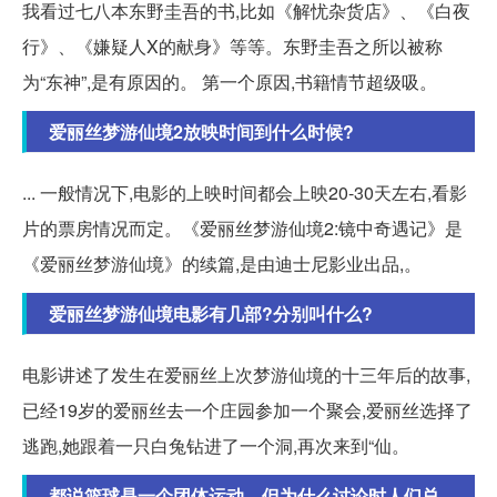
我看过七八本东野圭吾的书,比如《解忧杂货店》、《白夜
行》、《嫌疑人X的献身》等等。东野圭吾之所以被称
为“东神”,是有原因的。 第一个原因,书籍情节超级吸。
爱丽丝梦游仙境2放映时间到什么时候?
... 一般情况下,电影的上映时间都会上映20-30天左右,看影
片的票房情况而定。《爱丽丝梦游仙境2:镜中奇遇记》是
《爱丽丝梦游仙境》的续篇,是由迪士尼影业出品,。
爱丽丝梦游仙境电影有几部?分别叫什么?
电影讲述了发生在爱丽丝上次梦游仙境的十三年后的故事,
已经19岁的爱丽丝去一个庄园参加一个聚会,爱丽丝选择了
逃跑,她跟着一只白兔钻进了一个洞,再次来到“仙。
都说篮球是一个团体运动，但为什么讨论时人们总