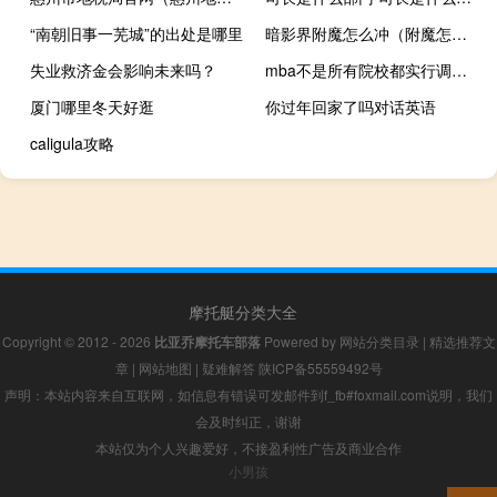
“南朝旧事一芜城”的出处是哪里
暗影界附魔怎么冲（附魔怎么冲）
失业救济金会影响未来吗？
mba不是所有院校都实行调剂政策吗
厦门哪里冬天好逛
你过年回家了吗对话英语
caligula攻略
摩托艇分类大全
Copyright © 2012 - 2026
比亚乔摩托车部落
Powered by
网站分类目录
|
精选推荐文
章
|
网站地图
|
疑难解答
陕ICP备55559492号
声明：本站内容来自互联网，如信息有错误可发邮件到f_fb#foxmail.com说明，我们
会及时纠正，谢谢
本站仅为个人兴趣爱好，不接盈利性广告及商业合作
小男孩