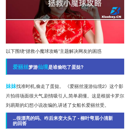
以下围绕“拯救小魔球攻略”主题解决网友的困惑
爱丽丝
仙境
梦游
是谁偷吃了蛋挞?
妹妹
找准时机,偷走了蛋挞。 《爱丽丝漫游仙境2》这个影
片拍得场面很大气,剧情吸引人,简单易懂。这是根据卡罗尔
刘易斯的幻想小说改编的,讲述了女船长爱丽丝受。
...很漂亮的吗、咋后来变大头了 - 柳叶弯眉小清新
的回答