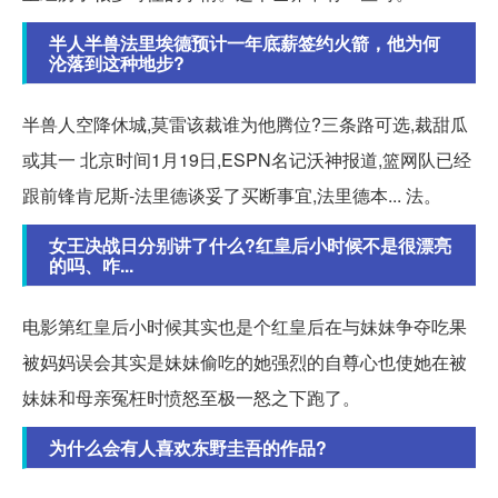
半人半兽法里埃德预计一年底薪签约火箭，他为何
沦落到这种地步?
半兽人空降休城,莫雷该裁谁为他腾位?三条路可选,裁甜瓜
或其一 北京时间1月19日,ESPN名记沃神报道,篮网队已经
跟前锋肯尼斯-法里德谈妥了买断事宜,法里德本... 法。
女王决战日分别讲了什么?红皇后小时候不是很漂亮
的吗、咋...
电影第红皇后小时候其实也是个红皇后在与妹妹争夺吃果
被妈妈误会其实是妹妹偷吃的她强烈的自尊心也使她在被
妹妹和母亲冤枉时愤怒至极一怒之下跑了。
为什么会有人喜欢东野圭吾的作品?