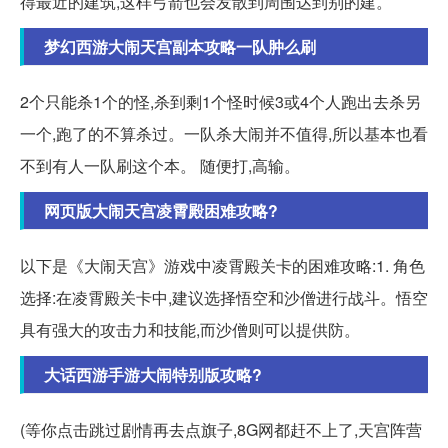
得最近的建筑,这样弓箭也会发散到周围达到别的建。
梦幻西游大闹天宫副本攻略一队肿么刷
2个只能杀1个的怪,杀到剩1个怪时候3或4个人跑出去杀另
一个,跑了的不算杀过。一队杀大闹并不值得,所以基本也看
不到有人一队刷这个本。 随便打,高输。
网页版大闹天宫凌霄殿困难攻略?
以下是《大闹天宫》游戏中凌霄殿关卡的困难攻略:1. 角色
选择:在凌霄殿关卡中,建议选择悟空和沙僧进行战斗。悟空
具有强大的攻击力和技能,而沙僧则可以提供防。
大话西游手游大闹特别版攻略?
(等你点击跳过剧情再去点旗子,8G网都赶不上了,天宫阵营