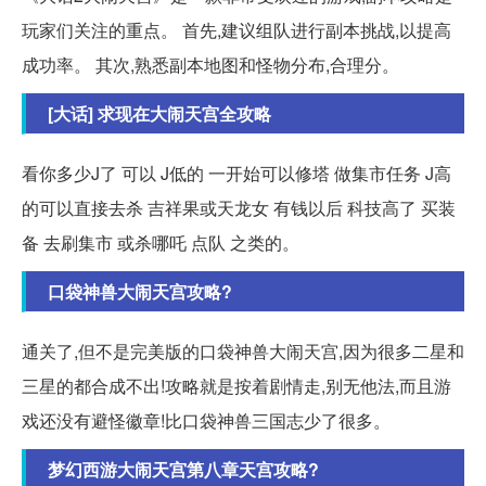
玩家们关注的重点。 首先,建议组队进行副本挑战,以提高
成功率。 其次,熟悉副本地图和怪物分布,合理分。
[大话] 求现在大闹天宫全攻略
看你多少J了 可以 J低的 一开始可以修塔 做集市任务 J高
的可以直接去杀 吉祥果或天龙女 有钱以后 科技高了 买装
备 去刷集市 或杀哪吒 点队 之类的。
口袋神兽大闹天宫攻略?
通关了,但不是完美版的口袋神兽大闹天宫,因为很多二星和
三星的都合成不出!攻略就是按着剧情走,别无他法,而且游
戏还没有避怪徽章!比口袋神兽三国志少了很多。
梦幻西游大闹天宫第八章天宫攻略?