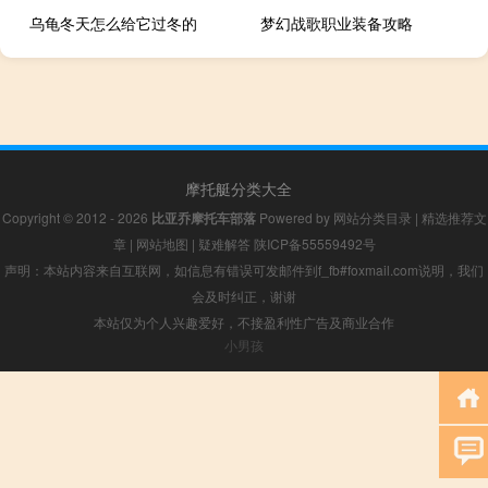
乌龟冬天怎么给它过冬的
梦幻战歌职业装备攻略
摩托艇分类大全
Copyright © 2012 - 2026
比亚乔摩托车部落
Powered by
网站分类目录
|
精选推荐文
章
|
网站地图
|
疑难解答
陕ICP备55559492号
声明：本站内容来自互联网，如信息有错误可发邮件到f_fb#foxmail.com说明，我们
会及时纠正，谢谢
本站仅为个人兴趣爱好，不接盈利性广告及商业合作
小男孩