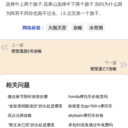
选择中上两个旗子,花果山选择中下两个旗子,别问为什么因
为阵营不同你也跑不过去。) 2.点完第一个旗子。
网络标签：
大闹天宫
攻略
水帘洞
上一篇
密室逃脱3关攻略
下一篇
密室逃亡7攻略
相关问题
微信春节限时表情在哪
honda摩托车价格贵吗
“放翁潦倒鬓成丝”的出处是哪里
标致姜戈qp150t-c摩托车
高台法师攻略
skyteam摩托车价格
“斯文未已而”的出处是哪里
承包50亩鱼塘过年免费吗