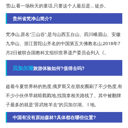
雪山,看一场秋天的童话,只要这个人最后是... 徒步。
贵州省梵净山简介?
梵净山,原名“三山谷”,是与山西五台山、四川峨眉山、安徽
九华山、浙江普陀山齐名的中国第五大佛教名山,2018年7
月2日被联合国教科文组织世界遗产委员会列入《。
贝加尔湖
旅游体验如何?值得去吗?
趁着今夏世界杯的热度,俄罗斯又在朋友圈刷了不少热度,有
不少小伙伴早就暗戳戳地,找我拿相关路线了。其中被翻牌
子最多的就是“苏武牧羊去”的贝加尔湖。 Ⅰ 地。
中国有没有原始森林?具体都在哪些位置?