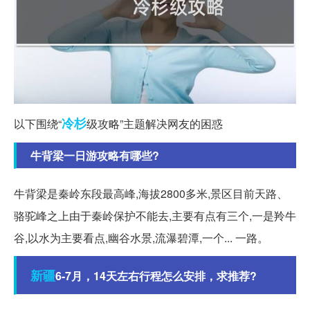
冷杉
以下围绕“
级攻略”主题解决网友的困惑
牛背梁一日游攻略有哪些?
牛背梁是秦岭东段最高峰,海拔2800多米,景区目前天路、
骆驼峰之上由于秦岭保护不能去,主要有点有三个,一是羚牛
谷,以水为主要看点,幽谷水景,流瀑碧潭,一个... 一路。
新疆
6-7月，14天左右行程怎么安排，求推荐?