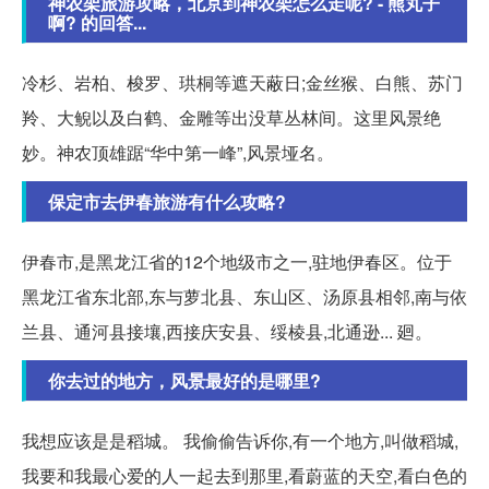
神农架旅游攻略，北京到神农架怎么走呢? - 熊丸子
啊? 的回答...
冷杉、岩柏、梭罗、珙桐等遮天蔽日;金丝猴、白熊、苏门
羚、大鲵以及白鹤、金雕等出没草丛林间。这里风景绝
妙。神农顶雄踞“华中第一峰”,风景垭名。
保定市去伊春旅游有什么攻略?
伊春市,是黑龙江省的12个地级市之一,驻地伊春区。位于
黑龙江省东北部,东与萝北县、东山区、汤原县相邻,南与依
兰县、通河县接壤,西接庆安县、绥棱县,北通逊... 廻。
你去过的地方，风景最好的是哪里?
我想应该是是稻城。 我偷偷告诉你,有一个地方,叫做稻城,
我要和我最心爱的人一起去到那里,看蔚蓝的天空,看白色的