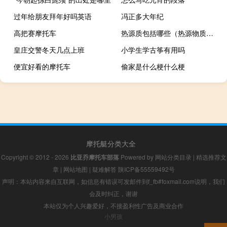
过年给朋友拜年好吗英语
冯正多大年纪
高把赛摩托车
热源质包括哪些（热源物质简介）
皇庄交警冬天几点上班
小学生学古筝有用吗
便宜好看的摩托车
偷家是什么梗什么梗
摩托艇分类大全
Copyright © 2012 - 2026
比亚乔摩托车部落
Powered by
网站分类目录
|
精选推荐文
章
|
网站地图
|
疑难解答
陕ICP备55559492号
声明：本站内容来自互联网，如信息有错误可发邮件到f_fb#foxmail.com说明，我们
会及时纠正，谢谢
本站仅为个人兴趣爱好，不接盈利性广告及商业合作
小男孩