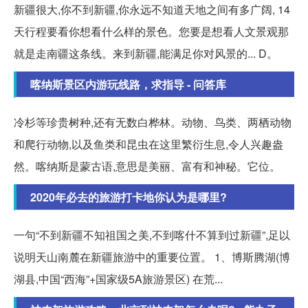
新疆很大,你不到新疆,你永远不知道天地之间有多广阔, 14
天行程要看你想看什么样的景色。您要是想看人文景观那
就是走南疆这条线。来到新疆,能满足你对风景的... D。
喀纳斯景区内游玩线路，求指导 - 问答库
冷杉等珍贵树种,还有无数白桦林。动物、鸟类、两栖动物
和爬行动物,以及鱼类和昆虫在这里繁衍生息,令人兴趣盎
然。喀纳斯是蒙古语,意思是美丽、富有和神秘。它位。
2020年必去的旅游打卡地你认为是哪里?
一句“不到新疆不知祖国之美,不到喀什不算到过新疆”,足以
说明天山南麓在新疆旅游中的重要位置。 1、博斯腾湖(博
湖县,中国“西海”+国家级5A旅游景区) 在荒...