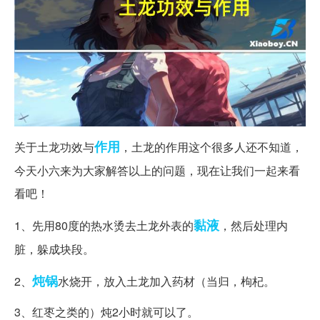
作用
关于土龙功效与
，土龙的作用这个很多人还不知道，
今天小六来为大家解答以上的问题，现在让我们一起来看
看吧！
黏液
1、先用80度的热水烫去土龙外表的
，然后处理内
脏，躲成块段。
炖锅
2、
水烧开，放入土龙加入药材（当归，枸杞。
3、红枣之类的）炖2小时就可以了。