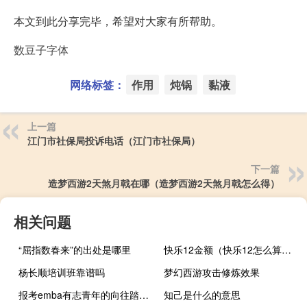
本文到此分享完毕，希望对大家有所帮助。
数豆子字体
网络标签：
作用
炖锅
黏液
上一篇
江门市社保局投诉电话（江门市社保局）
下一篇
造梦西游2天煞月戟在哪（造梦西游2天煞月戟怎么得）
相关问题
“屈指数春来”的出处是哪里
快乐12金额（快乐12怎么算下期号码）
杨长顺培训班靠谱吗
梦幻西游攻击修炼效果
报考emba有志青年的向往踏上上升的平台
知己是什么的意思