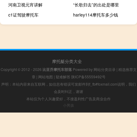
河南卫视元宵讲解
“长歌归去”的出处是哪里
c1证驾驶摩托车
harley114摩托车多少钱
摩托艇分类大全
Copyright © 2012 - 2026
比亚乔摩托车部落
Powered by
网站分类目录
|
精选推荐文
章
|
网站地图
|
疑难解答
陕ICP备55559492号
声明：本站内容来自互联网，如信息有错误可发邮件到f_fb#foxmail.com说明，我们
会及时纠正，谢谢
本站仅为个人兴趣爱好，不接盈利性广告及商业合作
小男孩