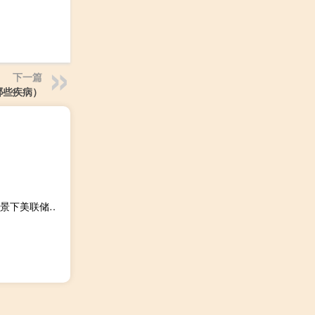
下一篇
哪些疾病）
美联储梅斯特：在强于预期的经济数据和通胀上行风险的背景下美联储可能需要将利率“再提高一点”