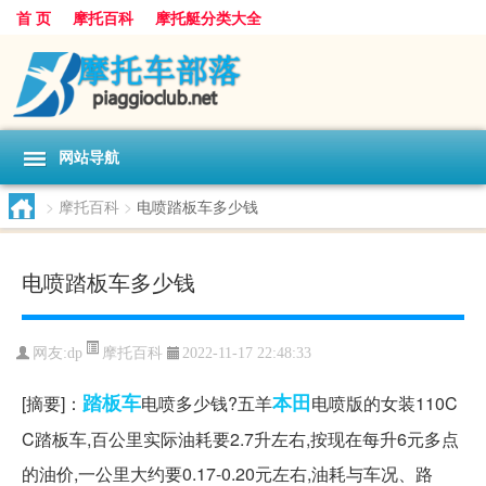
首 页
摩托百科
摩托艇分类大全
网站导航
>
摩托百科
>
电喷踏板车多少钱
电喷踏板车多少钱
摩托百科
网友:
dp
2022-11-17 22:48:33
踏板车
本田
[摘要]：
电喷多少钱?五羊
电喷版的女装110C
C踏板车,百公里实际油耗要2.7升左右,按现在每升6元多点
的油价,一公里大约要0.17-0.20元左右,油耗与车况、路