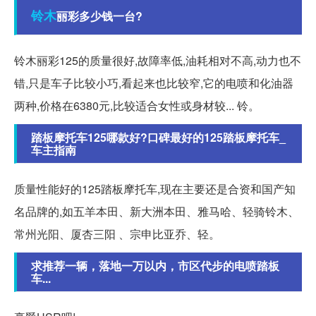
铃木
丽彩多少钱一台?
铃木丽彩125的质量很好,故障率低,油耗相对不高,动力也不
错,只是车子比较小巧,看起来也比较窄,它的电喷和化油器
两种,价格在6380元,比较适合女性或身材较... 铃。
踏板摩托车125哪款好?口碑最好的125踏板摩托车_
车主指南
质量性能好的125踏板摩托车,现在主要还是合资和国产知
名品牌的,如五羊本田、新大洲本田、雅马哈、轻骑铃木、
常州光阳、厦杏三阳 、宗申比亚乔、轻。
求推荐一辆，落地一万以内，市区代步的电喷踏板
车...