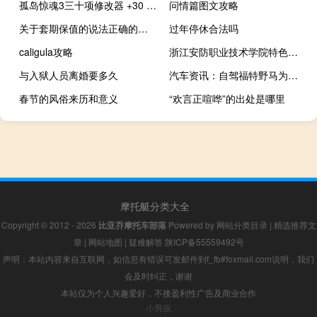
孤岛惊魂3三十项修改器 +30 绿色版（孤岛惊魂3三十项修改器 +30 绿色版功能简介）
问情篇图文攻略
关于套期保值的说法正确的是（套期保值的通俗解释是什么）
过年停休合法吗
caligula攻略
浙江安防职业技术学院特色专业建设点有哪些
与入狱人员离婚要多久
汽车资讯：自驾福特野马为何在古德伍德奋斗的细节
春节的风俗来历和意义
“欢言正喧哗”的出处是哪里
摩托艇分类大全
Copyright © 2012 - 2026
比亚乔摩托车部落
Powered by
网站分类目录
|
精选推荐文
章
|
网站地图
|
疑难解答
陕ICP备55559492号
声明：本站内容来自互联网，如信息有错误可发邮件到f_fb#foxmail.com说明，我们
会及时纠正，谢谢
本站仅为个人兴趣爱好，不接盈利性广告及商业合作
小男孩