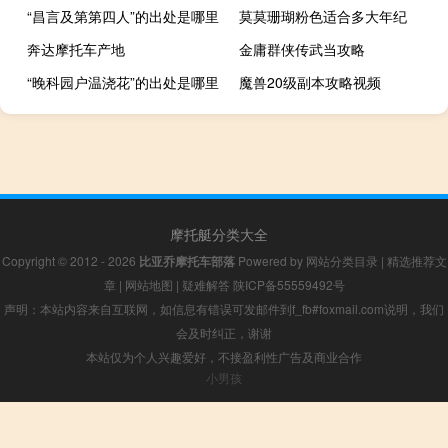
“昌言及第第四人”的出处是哪里
莫莫珊瑚粉色适合多大年纪
奔达摩托车产地
金庸群侠传武当攻略
“晚科园户温浇花”的出处是哪里
魔兽20级副本攻略视频
摩托艇分类大全
Copyright © 2012 - 2026
比亚乔摩托车部落
Powered by
网站分类目录
|
精选推荐文
章
|
网站地图
|
疑难解答
陕ICP备55559492号
声明：本站内容来自互联网，如信息有错误可发邮件到f_fb#foxmail.com说明，我们
会及时纠正，谢谢
本站仅为个人兴趣爱好，不接盈利性广告及商业合作
小男孩