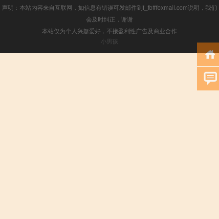
声明：本站内容来自互联网，如信息有错误可发邮件到f_fb#foxmail.com说明，我们
会及时纠正，谢谢
本站仅为个人兴趣爱好，不接盈利性广告及商业合作
小男孩