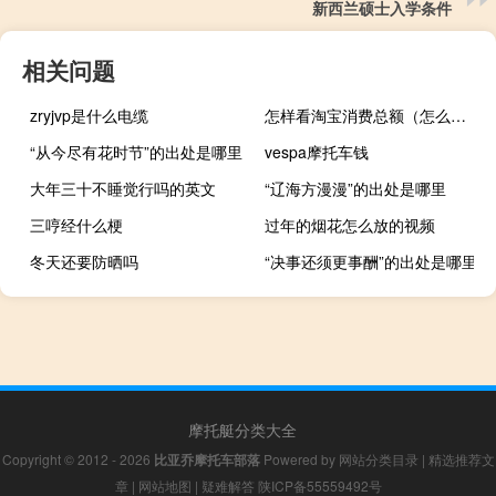
新西兰硕士入学条件
相关问题
zryjvp是什么电缆
怎样看淘宝消费总额（怎么查看淘宝消费总额）
“从今尽有花时节”的出处是哪里
vespa摩托车钱
大年三十不睡觉行吗的英文
“辽海方漫漫”的出处是哪里
三哼经什么梗
过年的烟花怎么放的视频
冬天还要防晒吗
“决事还须更事酬”的出处是哪里
摩托艇分类大全
Copyright © 2012 - 2026
比亚乔摩托车部落
Powered by
网站分类目录
|
精选推荐文
章
|
网站地图
|
疑难解答
陕ICP备55559492号