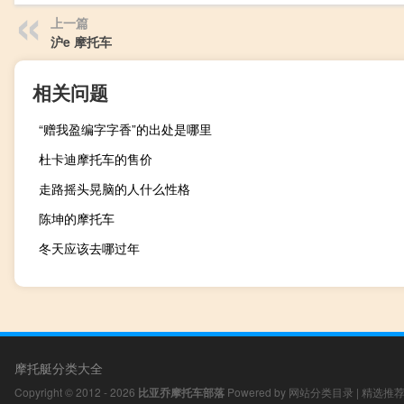
上一篇
沪e 摩托车
相关问题
“赠我盈编字字香”的出处是哪里
杜卡迪摩托车的售价
走路摇头晃脑的人什么性格
陈坤的摩托车
冬天应该去哪过年
摩托艇分类大全
Copyright © 2012 - 2026
比亚乔摩托车部落
Powered by
网站分类目录
|
精选推