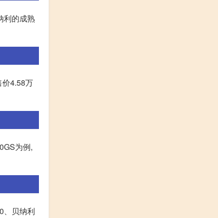
贝纳利的成熟
价4.58万
0GS为例,
00、贝纳利