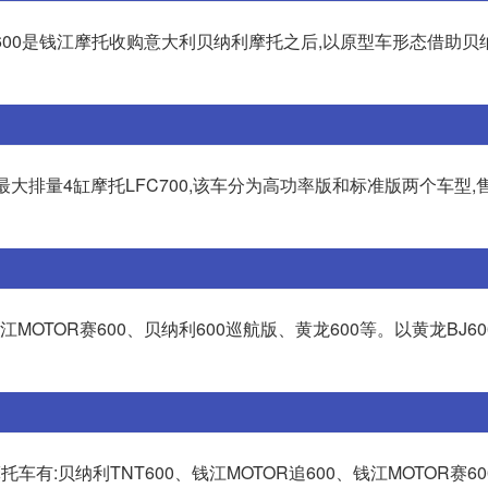
黄龙600是钱江摩托收购意大利贝纳利摩托之后,以原型车形态借助
最大排量4缸摩托LFC700,该车分为高功率版和标准版两个车型,售
江MOTOR赛600、贝纳利600巡航版、黄龙600等。以黄龙BJ60
车有:贝纳利TNT600、钱江MOTOR追600、钱江MOTOR赛6