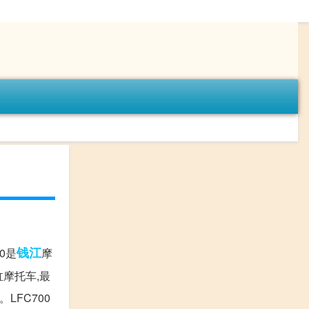
钱江
00是
摩
摩托车,最
LFC700