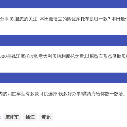
分享 欢迎您的关注! 本田最便宜的四缸摩托车是哪一款? 本田
黄龙600是钱江摩托收购意大利贝纳利摩托之后,以原型车形态借助
万以内的四缸车型有多款可供选择,钱多好办事!骠骑府给你数一数哈。
：
摩托车
钱江
黄龙