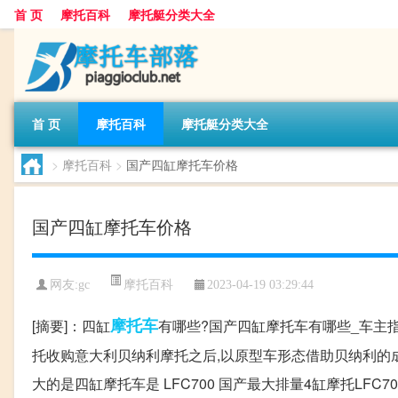
首 页
摩托百科
摩托艇分类大全
首 页
摩托百科
摩托艇分类大全
>
摩托百科
>
国产四缸摩托车价格
国产四缸摩托车价格
摩托百科
网友:
gc
2023-04-19 03:29:44
摩托车
[摘要]：四缸
有哪些?国产四缸摩托车有哪些_车主指
托收购意大利贝纳利摩托之后,以原型车形态借助贝纳利的
大的是四缸摩托车是 LFC700 国产最大排量4缸摩托LFC70