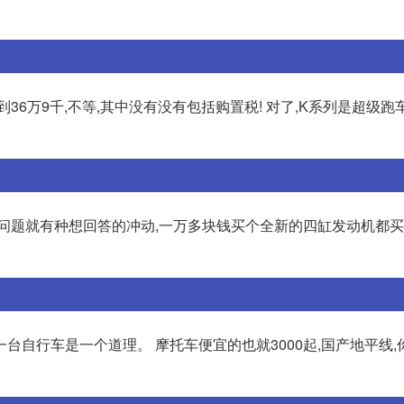
到36万9千,不等,其中没有没有包括购置税! 对了,K系列是超级跑
问题就有种想回答的冲动,一万多块钱买个全新的四缸发动机都买
自行车是一个道理。 摩托车便宜的也就3000起,国产地平线,