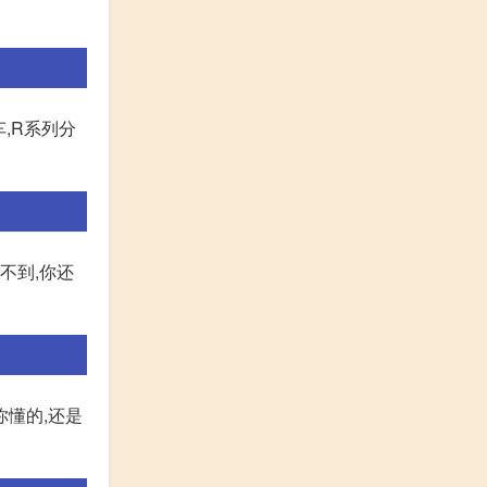
车,R系列分
不到,你还
你懂的,还是