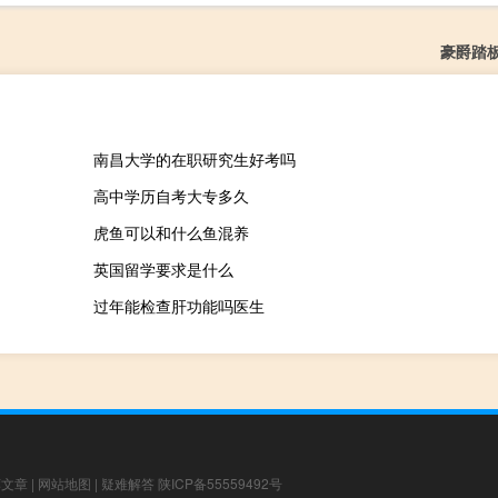
豪爵踏
南昌大学的在职研究生好考吗
高中学历自考大专多久
虎鱼可以和什么鱼混养
英国留学要求是什么
过年能检查肝功能吗医生
荐文章
|
网站地图
|
疑难解答
陕ICP备55559492号