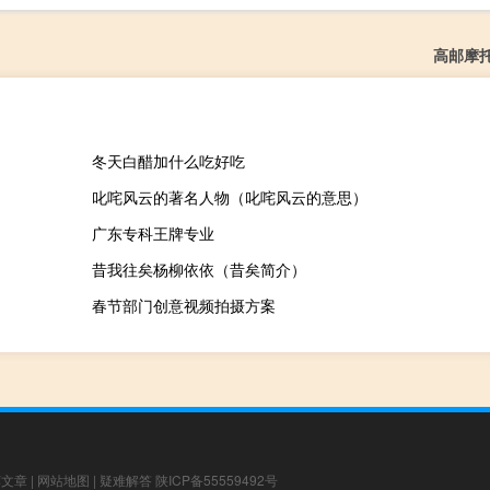
高邮摩
冬天白醋加什么吃好吃
叱咤风云的著名人物（叱咤风云的意思）
广东专科王牌专业
昔我往矣杨柳依依（昔矣简介）
春节部门创意视频拍摄方案
荐文章
|
网站地图
|
疑难解答
陕ICP备55559492号