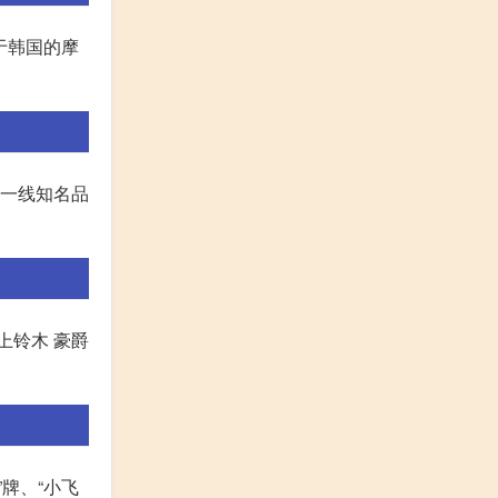
于韩国的摩
产一线知名品
上铃木 豪爵
牌、“小飞