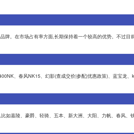
的品牌。在市场占有率方面,长期保持着一个较高的优势。不过目
0NK、春风NK15、幻影(查成交价|参配|优惠政策)、蓝宝龙、k
多,比如嘉陵、豪爵、轻骑、五本、新大洲、大阳、力帆、春风、钱