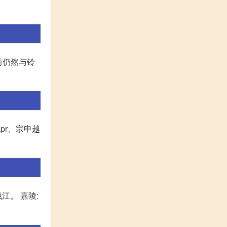
前仍然与铃
pr、宗申越
江。 嘉陵: