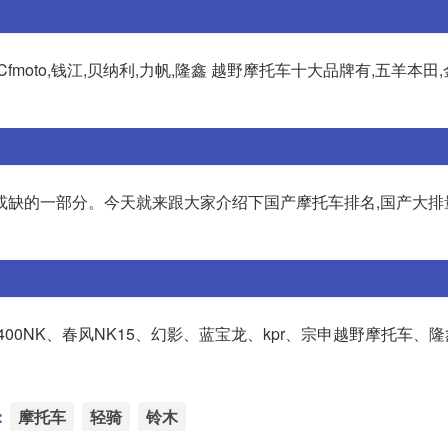
moto,钱江,贝纳利,力帆,隆鑫 越野摩托车十大品牌有,五羊本田,
或缺的一部分。今天就来跟大家介绍下国产摩托车排名,国产大排
00NK、春风NK15、幻影、蓝宝龙、kpr、宗申越野摩托车、
：
摩托车
轻骑
铃木