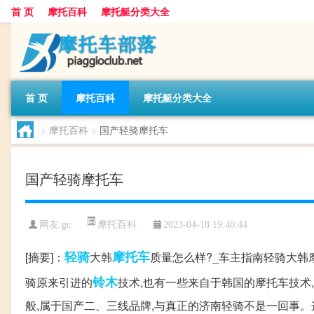
首 页
摩托百科
摩托艇分类大全
首 页
摩托百科
摩托艇分类大全
>
摩托百科
>
国产轻骑摩托车
国产轻骑摩托车
摩托百科
网友:
gc
2023-04-18 19:40:44
轻骑
摩托车
[摘要]：
大韩
质量怎么样?_车主指南轻骑大韩摩
铃木
骑原来引进的
技术,也有一些来自于韩国的摩托车技术
般,属于国产二、三线品牌,与真正的济南轻骑不是一回事