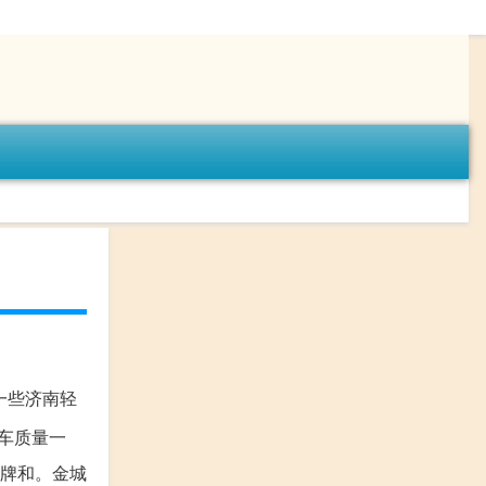
一些济南轻
托车质量一
杂牌和。金城