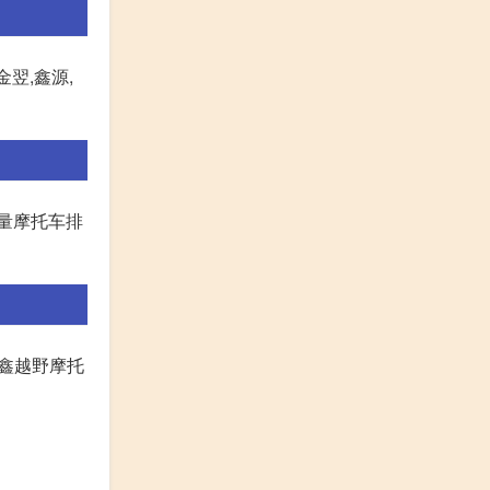
金翌,鑫源,
量摩托车排
隆鑫越野摩托