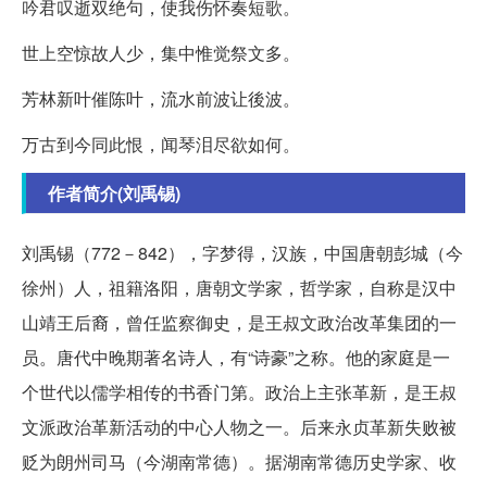
吟君叹逝双绝句，使我伤怀奏短歌。
世上空惊故人少，集中惟觉祭文多。
芳林新叶催陈叶，流水前波让後波。
万古到今同此恨，闻琴泪尽欲如何。
作者简介(刘禹锡)
刘禹锡（772－842），字梦得，汉族，中国唐朝彭城（今
徐州）人，祖籍洛阳，唐朝文学家，哲学家，自称是汉中
山靖王后裔，曾任监察御史，是王叔文政治改革集团的一
员。唐代中晚期著名诗人，有“诗豪”之称。他的家庭是一
个世代以儒学相传的书香门第。政治上主张革新，是王叔
文派政治革新活动的中心人物之一。后来永贞革新失败被
贬为朗州司马（今湖南常德）。据湖南常德历史学家、收