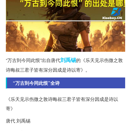
刘禹锡
“万古到今同此恨”出自唐代
的《乐天见示伤微之敦
诗晦叔三君子皆有深分因成是诗以寄》。
“万古到今同此恨”全诗
《乐天见示伤微之敦诗晦叔三君子皆有深分因成是诗以
寄》
唐代 刘禹锡