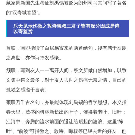
藏家周新国先生考证刘禹锡被贬为朗州司马其间写了著名
的“汉寿城春望”。
乐天见示伤微之敦诗晦叔三君子皆有深分因成是诗
以寄鉴赏
首联，写即指读了白居易寄来的两首绝句，後有感于友朋
之离世，亦作诗抒发感慨。
颔联，写到友人一一离开人间，祭文所做自然增加，以致
文集中祭文最多，对于友人去世之伤痛无奈之情，自己的
孤独之感溢于言表。
颈联乃千古名句，亦最能体现刘禹锡的哲学思想。本义指
春天里，茂盛的树林新长出的叶子，催换着老叶、旧叶；
江河中，奔腾的流水前面的退让给后起的波浪。这里“陈
叶”、“前波”可指微之、敦诗、晦叔等已经去世的好友，也