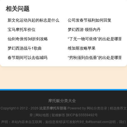
相关问题
新文化运动兴起的标志是什么
公司发春节福利如何回复
宝马摩托车价位
梦幻西游 领悟内丹
仙剑奇侠传3d折剑攻略
“了无一物可依倚”的出处是哪里
梦幻西游战斗1歌曲
维加斯攻略苹果
春节期间可以去临城吗
“穷秋须到自低垂”的出处是哪里
摩托艇分类大全
Copyright © 2012 - 2026
比亚乔摩托车部落
Powered by
网站分类目录
|
精选推荐文
章
|
网站地图
|
疑难解答
陕ICP备55559492号
声明：本站内容来自互联网，如信息有错误可发邮件到f_fb#foxmail.com说明，我们