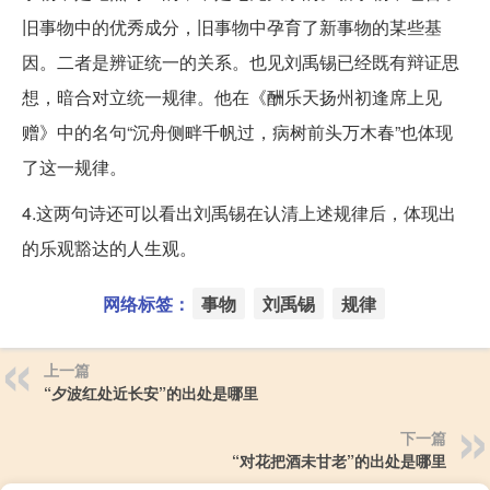
旧事物中的优秀成分，旧事物中孕育了新事物的某些基
因。二者是辨证统一的关系。也见刘禹锡已经既有辩证思
想，暗合对立统一规律。他在《酬乐天扬州初逢席上见
赠》中的名句“沉舟侧畔千帆过，病树前头万木春”也体现
了这一规律。
4.这两句诗还可以看出刘禹锡在认清上述规律后，体现出
的乐观豁达的人生观。
网络标签：
事物
刘禹锡
规律
上一篇
“夕波红处近长安”的出处是哪里
下一篇
“对花把酒未甘老”的出处是哪里