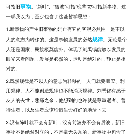
事物
可指旧
。“新叶”、“後波”可指“晚辈”亦可指新事物。这
一联我以为，至少包含了这些哲学思想：
1.新事物的产生旧事物的消亡有它的客观必然性，是不以
规律
人的意志为转移的。这是事物发展的必然
。无论是个
人还是国家、民族概莫能外。体现了刘禹锡能够以发展的
眼光来看问题，发展是必然的，运动是绝对的，静止是相
对的。
2.既然规律是不以人的意志为转移的，人们就要顺应、利
用规律。人不能创造规律也不能消灭规律。刘禹锡有感于
友人的去世，悲痛之余，他想到的也许就是尊重逝者、善
待生者，以及生者应该珍惜生命好好的地活下去。
3.没有陈叶就不会有新叶，没有前波亦不会有后波，新旧
事物不是绝然对立的，不是毫无关系的。新事物中包含了