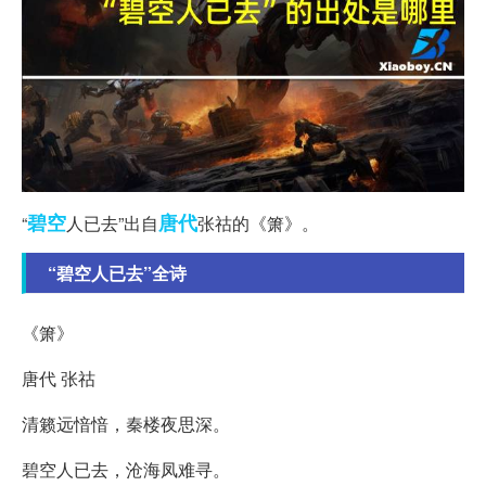
碧空
唐代
“
人已去”出自
张祜的《箫》。
“碧空人已去”全诗
《箫》
唐代 张祜
清籁远愔愔，秦楼夜思深。
碧空人已去，沧海凤难寻。