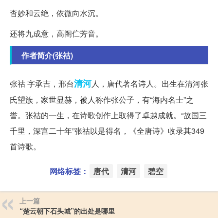
杳妙和云绝，依微向水沉。
还将九成意，高阁伫芳音。
作者简介(张祜)
清河
张祜 字承吉，邢台
人，唐代著名诗人。出生在清河张
氏望族，家世显赫，被人称作张公子，有“海内名士”之
誉。张祜的一生，在诗歌创作上取得了卓越成就。“故国三
千里，深宫二十年”张祜以是得名，《全唐诗》收录其349
首诗歌。
网络标签：
唐代
清河
碧空
上一篇
“楚云朝下石头城”的出处是哪里