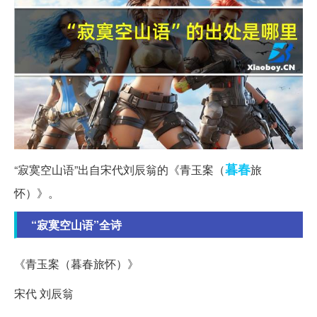
暮春
“寂寞空山语”出自宋代刘辰翁的《青玉案（
旅
怀）》。
“寂寞空山语”全诗
《青玉案（暮春旅怀）》
宋代 刘辰翁