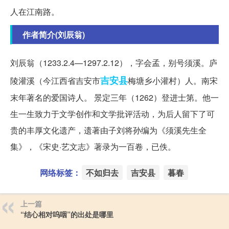
人在江南路。
作者简介(刘辰翁)
刘辰翁（1233.2.4—1297.2.12），字会孟，别号须溪。庐
吉安县
陵灌溪（今江西省吉安市
梅塘乡小灌村）人。南宋
末年著名的爱国诗人。 景定三年（1262）登进士第。他一
生一生致力于文学创作和文学批评活动，为后人留下了可
贵的丰厚文化遗产，遗著由子刘将孙编为《须溪先生全
集》，《宋史
·艺文志》著录为一百卷，已佚。
网络标签：
不如归去
吉安县
暮春
上一篇
“结心相对呜咽”的出处是哪里