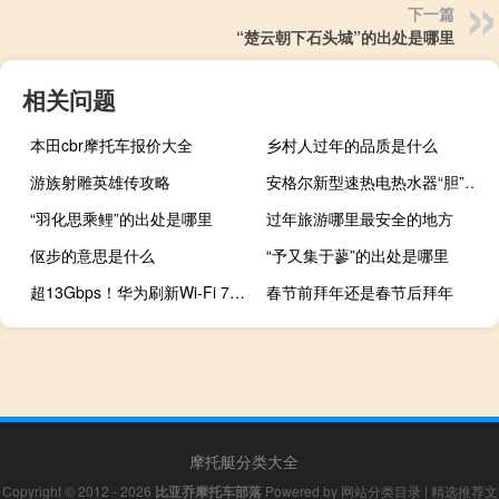
下一篇
“楚云朝下石头城”的出处是哪里
相关问题
本田cbr摩托车报价大全
乡村人过年的品质是什么
游族射雕英雄传攻略
安格尔新型速热电热水器“胆”识非凡
“羽化思乘鲤”的出处是哪里
过年旅游哪里最安全的地方
伛步的意思是什么
“予又集于蓼”的出处是哪里
超13Gbps！华为刷新Wi-Fi 7最快速率记录
春节前拜年还是春节后拜年
摩托艇分类大全
Copyright © 2012 - 2026
比亚乔摩托车部落
Powered by
网站分类目录
|
精选推荐文