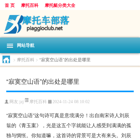
首 页
摩托百科
摩托艇分类大全
网站导航
>
摩托百科
>
“寂寞空山语”的出处是哪里
“寂寞空山语”的出处是哪里
摩托百科
网友:
jzj
2024-11-24 08:10:02
“寂寞空山语”这句诗可真是意境满分！出自南宋诗人刘辰
翁的《青玉案》，光是这五个字就能让人感受到满满的孤
独与惆怅。你知道嘛，这首诗的背景可是大有来头。刘辰