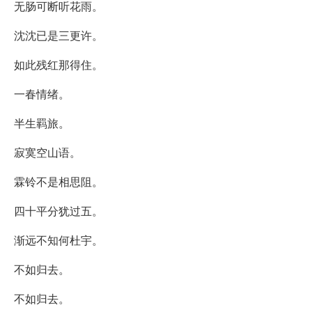
无肠可断听花雨。
沈沈已是三更许。
如此残红那得住。
一春情绪。
半生羁旅。
寂寞空山语。
霖铃不是相思阻。
四十平分犹过五。
渐远不知何杜宇。
不如归去。
不如归去。