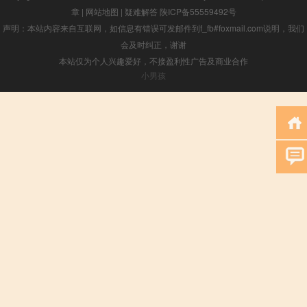
章
|
网站地图
|
疑难解答
陕ICP备55559492号
声明：本站内容来自互联网，如信息有错误可发邮件到f_fb#foxmail.com说明，我们
会及时纠正，谢谢
本站仅为个人兴趣爱好，不接盈利性广告及商业合作
小男孩