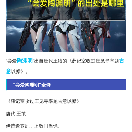
陶渊明
古
“尝爱
”出自唐代王绩的《薛记室收过庄见寻率题
意
以赠》。
“尝爱陶渊明”全诗
《薛记室收过庄见寻率题古意以赠》
唐代 王绩
伊昔逢丧乱，历数闰当馀。