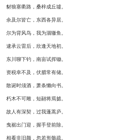
豺狼塞衢路，桑梓成丘墟。
余及尔皆亡，东西各异居。
尔为背风鸟，我为涸辙鱼。
逮承云雷后，欣逢天地初。
东川聊下钓，南亩试挥锄。
资税幸不及，伏腊常有储。
散诞时须酒，萧条懒向书。
朽木不可雕，短翮将焉摅。
故人有深契，过我蓬蒿庐。
曳裾出门迎，握手登前除。
相看非旧颜，忽若形骸疏。