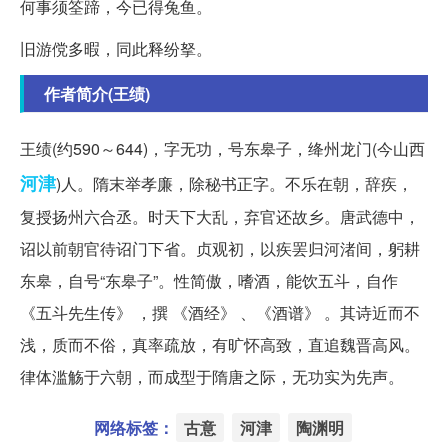
何事须筌蹄，今已得兔鱼。
旧游傥多暇，同此释纷拏。
作者简介(王绩)
王绩(约590～644)，字无功，号东皋子，绛州龙门(今山西
河津
)人。隋末举孝廉，除秘书正字。不乐在朝，辞疾，
复授扬州六合丞。时天下大乱，弃官还故乡。唐武德中，
诏以前朝官待诏门下省。贞观初，以疾罢归河渚间，躬耕
东皋，自号“东皋子”。性简傲，嗜酒，能饮五斗，自作
《五斗先生传》 ，撰 《酒经》 、《酒谱》 。其诗近而不
浅，质而不俗，真率疏放，有旷怀高致，直追魏晋高风。
律体滥觞于六朝，而成型于隋唐之际，无功实为先声。
网络标签：
古意
河津
陶渊明