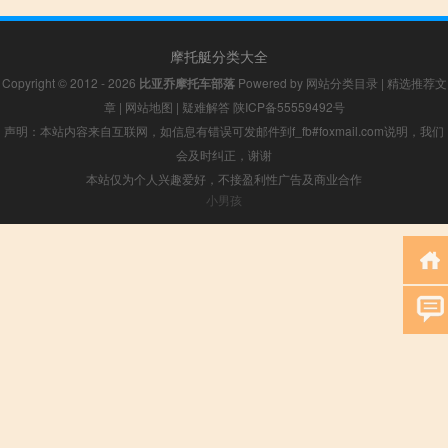
摩托艇分类大全
Copyright © 2012 - 2026
比亚乔摩托车部落
Powered by
网站分类目录
|
精选推荐文
章
|
网站地图
|
疑难解答
陕ICP备55559492号
声明：本站内容来自互联网，如信息有错误可发邮件到f_fb#foxmail.com说明，我们
会及时纠正，谢谢
本站仅为个人兴趣爱好，不接盈利性广告及商业合作
小男孩