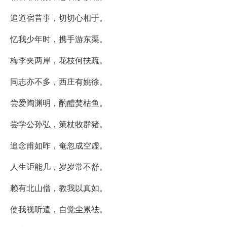
追道宿昔事，切切心相于。
忆我少年时，携手游东渠。
梅李夹两岸，花枝何扶疏。
同志亦不多，西庄有姚徐。
尝爱陶渊明，酌醴焚枯鱼。
尝学公孙弘，策杖牧群猪。
追念甫如昨，奄忽成空虚。
人生讵能几，岁岁常不舒。
赖有北山僧，教我以真如。
使我视听遣，自觉尘累祛。