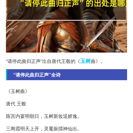
玉树
“请停此曲归正声”出自唐代王毂的《
曲》。
“请停此曲归正声”全诗
《玉树曲》
唐代 王毂
陈宫内宴明朝日，玉树新妆逞娇逸。
三阁霞明天上开，灵鼍振擂神仙出。