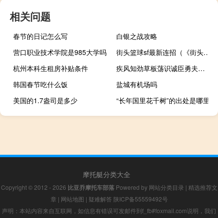
相关问题
春节的日记怎么写
白银之战攻略
营口职业技术学院是985大学吗
街头篮球sf最新连招（《街头篮球》SF扣篮技巧视频解析）
杭州本科生租房补贴条件
疾风知劲草板荡识诚臣勇夫安识义（疾风知劲草板荡识诚臣的意思）
韩国春节吃什么饭
盐城有机场吗
美国的1.7盎司是多少
“长年国里花千树”的出处是哪里
摩托艇分类大全
Copyright © 2012 - 2026
比亚乔摩托车部落
Powered by
网站分类目录
|
精选推荐文
章
|
网站地图
|
疑难解答
陕ICP备55559492号
声明：本站内容来自互联网，如信息有错误可发邮件到f_fb#foxmail.com说明，我们