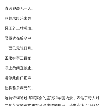
直谏犯颜无一人。
歌舞未终乐未阕，
晋王剑上粘腥血。
君臣犹在醉乡中，
一面已无陈日月。
圣唐御宇三百祀，
濮上桑间宜禁止。
请停此曲归正声，
愿将雅乐调元气。
这首诗词通过描写宴会的盛况和华丽场景，表达了诗人对
文化艺术的追求和对政治腐败的批评。诗中充满了华丽的