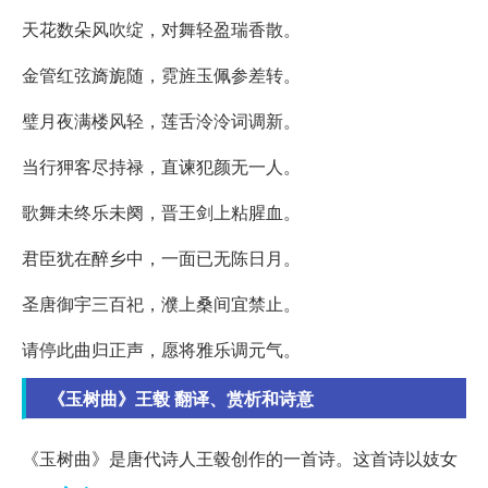
天花数朵风吹绽，对舞轻盈瑞香散。
金管红弦旖旎随，霓旌玉佩参差转。
璧月夜满楼风轻，莲舌泠泠词调新。
当行狎客尽持禄，直谏犯颜无一人。
歌舞未终乐未阕，晋王剑上粘腥血。
君臣犹在醉乡中，一面已无陈日月。
圣唐御宇三百祀，濮上桑间宜禁止。
请停此曲归正声，愿将雅乐调元气。
《玉树曲》王毂 翻译、赏析和诗意
《玉树曲》是唐代诗人王毂创作的一首诗。这首诗以妓女