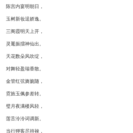
陈宫内宴明朝日，
玉树新妆逞娇逸。
三阁霞明天上开，
灵鼍振擂神仙出。
天花数朵风吹绽，
对舞轻盈瑞香散。
金管红弦旖旎随，
霓旌玉佩参差转。
璧月夜满楼风轻，
莲舌泠泠词调新。
当行狎客尽持禄，