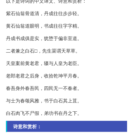
以下是诗词的中文译文、诗意和赏析：
紫石仙翁骨道清，丹成往往步步轻。
黄石仙翁道眼明，书成往往字字精。
丹成书成俱是实，犹堕于偏非至道。
二者兼之白石□，先生渠谓天草草。
天皇案前黄老君，辍与人皇为老臣。
老郎老君之后身，收拾乾坤平月春。
春吾身外春吾民，四民无一不春者。
与士为春颂风雅，书于白石其上苴。
白石肉飞不尸假，弟功书在丹之下。
诗意和赏析：