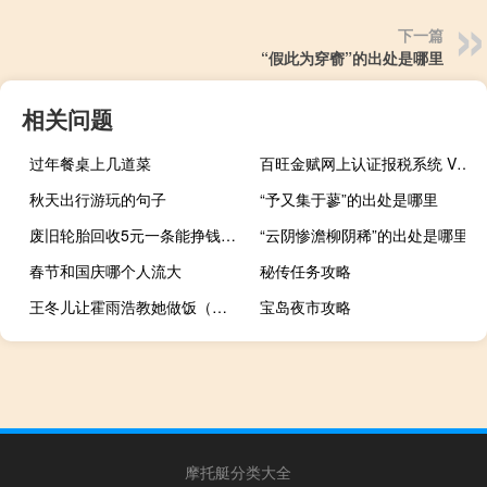
下一篇
“假此为穿窬”的出处是哪里
相关问题
过年餐桌上几道菜
百旺金赋网上认证报税系统 V6.10 官方版（百旺金赋网上认证报税系统 V6.10 官方版功能简介）
秋天出行游玩的句子
“予又集于蓼”的出处是哪里
废旧轮胎回收5元一条能挣钱吗（废旧轮胎回收）
“云阴惨澹柳阴稀”的出处是哪里
春节和国庆哪个人流大
秘传任务攻略
王冬儿让霍雨浩教她做饭（王冬儿被霍雨浩污）
宝岛夜市攻略
摩托艇分类大全