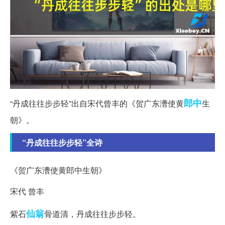
郎中
“丹成往往步步轻”出自宋代曾丰的《贺广东漕使黄
生
朝》。
“丹成往往步步轻”全诗
《贺广东漕使黄郎中生朝》
宋代 曾丰
仙翁
紫石
骨道清，丹成往往步步轻。