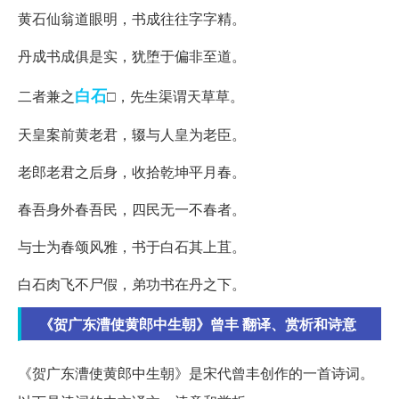
黄石仙翁道眼明，书成往往字字精。
丹成书成俱是实，犹堕于偏非至道。
白石
二者兼之
□，先生渠谓天草草。
天皇案前黄老君，辍与人皇为老臣。
老郎老君之后身，收拾乾坤平月春。
春吾身外春吾民，四民无一不春者。
与士为春颂风雅，书于白石其上苴。
白石肉飞不尸假，弟功书在丹之下。
《贺广东漕使黄郎中生朝》曾丰 翻译、赏析和诗意
《贺广东漕使黄郎中生朝》是宋代曾丰创作的一首诗词。