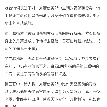
这首诗词表达了对广东漕使黄郎中生朝的祝贺和赞美。诗
中描绘了两位仙翁的形象，以及他们在道德修养和文学才
华上的卓越成就。
第一联描述了紫石仙翁和黄石仙翁的修行成果。紫石仙翁
身上的丹药炼成，使他行走轻盈；黄石仙翁眼力敏锐，书
写的字句无一不精妙。
第二联指出，无论是丹药炼成还是书写成就，都是实实在
在的，但仍有些偏离至道。白石□可能指的是第三联中的
白石，表达了两位仙翁的智慧和卓越。
第三联中，诗人将广东漕使黄郎中比作天皇案前的黄老
君，表示他辍去了高官厚禄，愿意为人皇效力，成为一位
老臣。黄郎中的出现，使得天下安宁，万物和谐，宛如春
天一般。