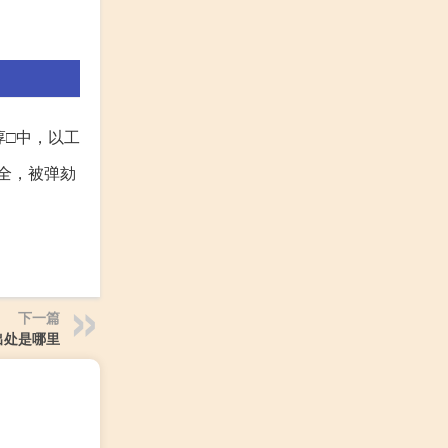
淳□中，以工
全，被弹劾
下一篇
出处是哪里