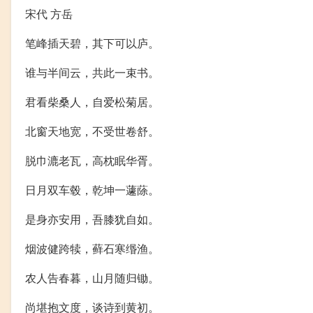
宋代 方岳
笔峰插天碧，其下可以庐。
谁与半间云，共此一束书。
君看柴桑人，自爱松菊居。
北窗天地宽，不受世卷舒。
脱巾漉老瓦，高枕眠华胥。
日月双车毂，乾坤一蘧蒢。
是身亦安用，吾膝犹自如。
烟波健跨犊，藓石寒缗渔。
农人告春暮，山月随归锄。
尚堪抱文度，谈诗到黄初。