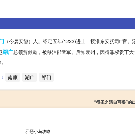
门
（今属安徽）人。绍定五年(1232)进士，授淮东安抚司□官。
湖广
犯
总领贾似道，被移治邵武军。后知袁州，因得罪权贵丁大
命。
：
南康
湖广
祁门
“得圣之清自可餐”的
邪恶小岛攻略