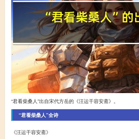
“君看柴桑人”出自宋代方岳的《汪运干容安斋》。
“君看柴桑人”全诗
《汪运干容安斋》