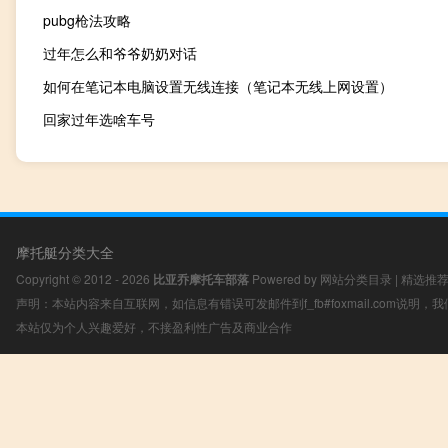
pubg枪法攻略
过年怎么和爷爷奶奶对话
如何在笔记本电脑设置无线连接（笔记本无线上网设置）
回家过年选啥车号
摩托艇分类大全
Copyright © 2012 - 2026
比亚乔摩托车部落
Powered by
网站分类目录
|
精选推
声明：本站内容来自互联网，如信息有错误可发邮件到f_fb#foxmail.com说明
本站仅为个人兴趣爱好，不接盈利性广告及商业合作