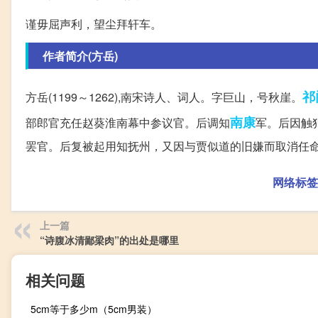
谨毋屈声利，望尘拜轩车。
作者简介(方岳)
祁
方岳(1199～1262),南宋诗人、词人。字巨山，号秋崖。
南康
部郎官充任赵葵淮南幕中参议官。后调知
军。后因触
罢官。后复被起用知抚州，又因与贾似道的旧嫌而取消任
网络标签
上一篇
“诗腹冰清鄙梁肉”的出处是哪里
相关问题
5cm等于多少m（5cm男装）