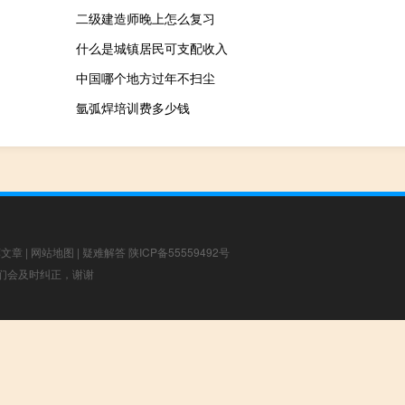
二级建造师晚上怎么复习
什么是城镇居民可支配收入
中国哪个地方过年不扫尘
氩弧焊培训费多少钱
荐文章
|
网站地图
|
疑难解答
陕ICP备55559492号
，我们会及时纠正，谢谢