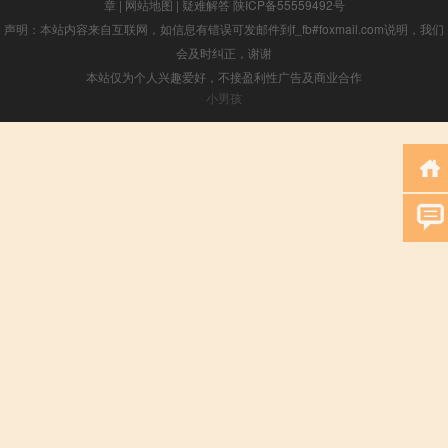
章
|
网站地图
|
疑难解答
陕ICP备55559492号
声明：本站内容来自互联网，如信息有错误可发邮件到f_fb#foxmail.com说明，我们
会及时纠正，谢谢
本站仅为个人兴趣爱好，不接盈利性广告及商业合作
小男孩