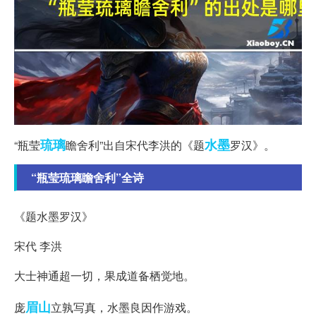
琉璃
水墨
“瓶莹
瞻舍利”出自宋代李洪的《题
罗汉》。
“瓶莹琉璃瞻舍利”全诗
《题水墨罗汉》
宋代 李洪
大士神通超一切，果成道备栖觉地。
眉山
庞
立孰写真，水墨良因作游戏。