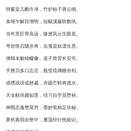
明窗棐几氎巾净，竹炉柏子香云细。
条绳乍解目增明，短幅溪藤联数纸。
当年意匠寄高远，惨澹风云生眼底。
穹岩怪石随步奇，岳鬼蛮奴凛生意。
僧繇未貌锦幪像，道子曾罢长安市。
手携贝多口忘言，瓶莹琉璃瞻舍利。
或嘿或语或慈威，亦蹑芒鞋将渡水。
天女献供颜如莲，结习自空花堕袂。
神閒态逸赞莫穷，墨妙笔精足珍秘。
萧然着我岩壑中，雁荡经行恍能识。