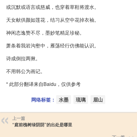
或沉默或语言或慈威，也穿着草鞋将渡水。
天女献供颜如莲花，结习从空中花掉衣袖。
神闲态逸赞不尽，墨妙笔精足珍秘。
萧条着我岩沟壑中，雁荡经行仿佛能认识。
诗成倒拉两揪。
不用韩公为画记。
* 此部分翻译来自Baidu，仅供参考
网络标签：
水墨
琉璃
眉山
上一篇
“庭前槐树绿阴阴”的出处是哪里