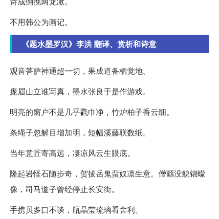
诗成倒挽两龙湫。
不用韩公为画记。
《题水墨罗汉》李洪 翻译、赏析和诗意
观音菩萨神通超一切，果成道备栖觉地。
庞眉山立谁写真，墨水张良于是作游戏。
明亮的窗户不是几乎氍巾净，竹炉柏子香云细。
条绳子忽解目增加明，短幅溪藤联数纸。
当年意匠寄高远，凄凉风云生眼底。
隆起岩怪石随步奇，贺拔岳鬼蛮奴凛生意。僧繇没貌锦蠓
像，司马道子曾经停止长安街。
手携贝多口不谈，瓶晶莹琉璃看舍利。