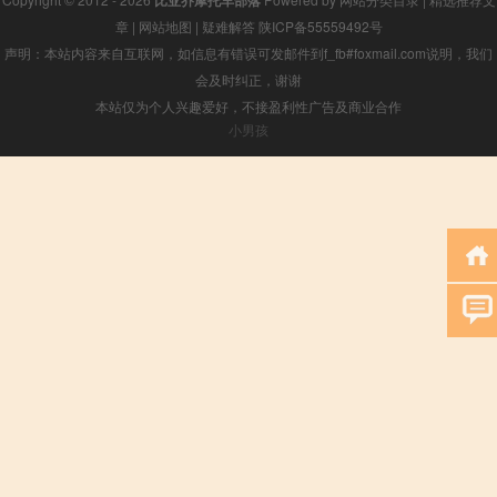
比亚乔摩托车部落
章
|
网站地图
|
疑难解答
陕ICP备55559492号
声明：本站内容来自互联网，如信息有错误可发邮件到f_fb#foxmail.com说明，我们
会及时纠正，谢谢
本站仅为个人兴趣爱好，不接盈利性广告及商业合作
小男孩