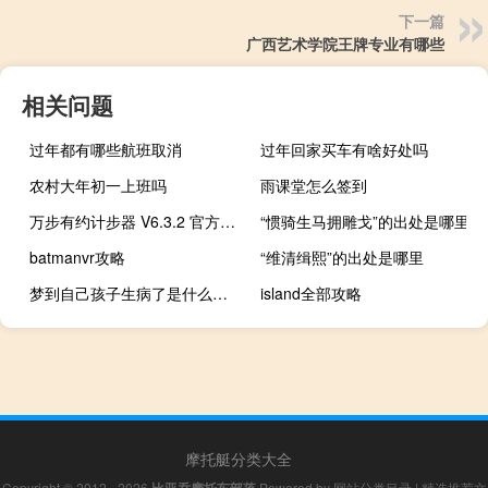
下一篇
广西艺术学院王牌专业有哪些
相关问题
过年都有哪些航班取消
过年回家买车有啥好处吗
农村大年初一上班吗
雨课堂怎么签到
万步有约计步器 V6.3.2 官方最新版（万步有约计步器 V6.3.2 官方最新版功能简介）
“惯骑生马拥雕戈”的出处是哪里
batmanvr攻略
“维清缉熙”的出处是哪里
梦到自己孩子生病了是什么意思
island全部攻略
摩托艇分类大全
Copyright © 2012 - 2026
Powered by
网站分类目录
|
精选推荐文