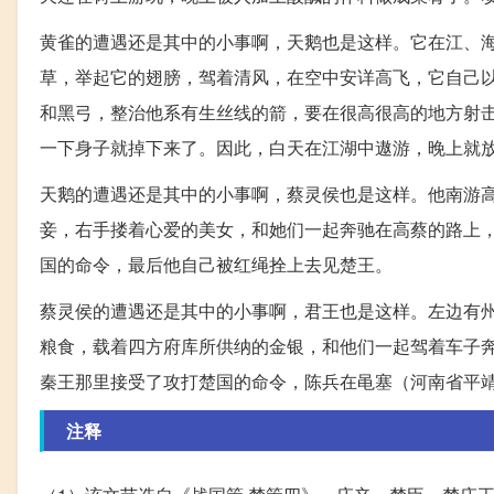
黄雀的遭遇还是其中的小事啊，天鹅也是这样。它在江、
草，举起它的翅膀，驾着清风，在空中安详高飞，它自己
和黑弓，整治他系有生丝线的箭，要在很高很高的地方射
一下身子就掉下来了。因此，白天在江湖中遨游，晚上就
天鹅的遭遇还是其中的小事啊，蔡灵侯也是这样。他南游
妾，右手搂着心爱的美女，和她们一起奔驰在高蔡的路上
国的命令，最后他自己被红绳拴上去见楚王。
蔡灵侯的遭遇还是其中的小事啊，君王也是这样。左边有
粮食，载着四方府库所供纳的金银，和他们一起驾着车子
秦王那里接受了攻打楚国的命令，陈兵在黾塞（河南省平靖
注释