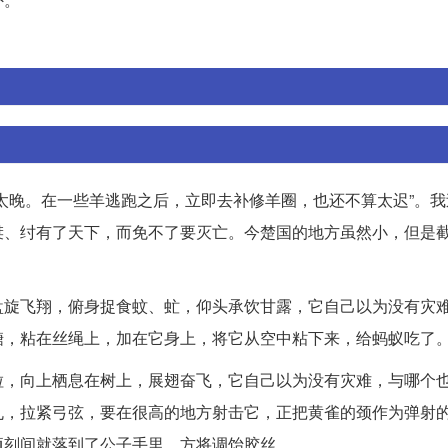
太晚。在一些羊逃跑之后，立即去补修羊圈，也还不算太迟”。我
桀、纣有了天下，而免不了要灭亡。今楚国的地方虽然小，但是
盘旋飞翔，俯身捉食蚊、虻，仰头承饮甘露，它自己以为没有灾
糖，粘在丝绳上，加在它身上，将它从空中粘下来，给蚂蚁吃了
粒，向上栖息在树上，展翅奋飞，它自己以为没有灾难，与哪个
丸，拉紧弓弦，要在很高的地方射击它，正把黄雀的颈作为弹射
顷刻间就落到了公子手里。方将调饴胶丝