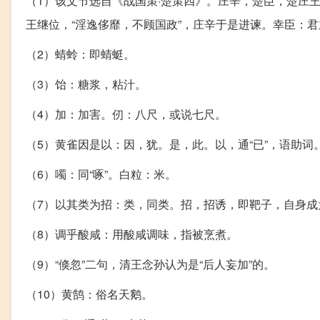
（1）该文节选自《战国策·楚策四》。庄辛，楚臣，楚庄
王继位，“淫逸侈靡，不顾国政”，庄辛于是进谏。幸臣：
（2）蜻蛉：即蜻蜓。
（3）饴：糖浆，粘汁。
（4）加：加害。仞：八尺，或说七尺。
（5）黄雀因是以：因，犹。是，此。以，通“已”，语助
（6）噣：同“啄”。白粒：米。
（7）以其类为招：类，同类。招，招诱，即靶子，自身成
（8）调乎酸咸：用酸咸调味，指被烹煮。
（9）“倏忽”二句，清王念孙认为是“后人妄加”的。
（10）黄鹄：俗名天鹅。