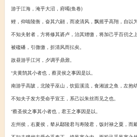
游于江海，淹乎大沼，府噣(鱼卷)
鲤，仰啮陵衡，奋其六翮，而凌清风，飘摇乎高翔，自以
不知夫射者，方将修其碆卢，治其矰缴，将加己乎百仞之
被礛磻，引微缴，折清风而抎矣。
故昼游乎江河，夕调乎鼎鼐。
“夫黄鹄其小者也，蔡灵侯之事因是以。
南游乎高陂，北陵乎巫山，饮茹溪流，食湘波之鱼，左抱
不知夫子发方受命乎宣王，系己以朱丝而见之也。
“蔡圣侯之事其小者也，君王之事因是以。
左州侯，右夏侯，辇从鄢陵君与寿陵君，饭封禄之粟，而
不知夫穣侯方受命乎秦王，填黾塞之内，而投己乎黾塞之