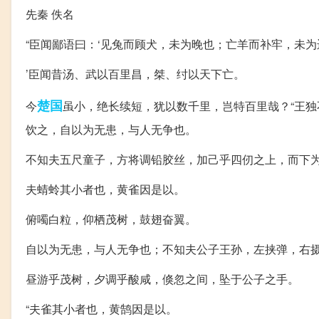
先秦 佚名
“臣闻鄙语曰：‘见兔而顾犬，未为晚也；亡羊而补牢，未为
’臣闻昔汤、武以百里昌，桀、纣以天下亡。
楚国
今
虽小，绝长续短，犹以数千里，岂特百里哉？“王
饮之，自以为无患，与人无争也。
不知夫五尺童子，方将调铅胶丝，加己乎四仞之上，而下
夫蜻蛉其小者也，黄雀因是以。
俯噣白粒，仰栖茂树，鼓翅奋翼。
自以为无患，与人无争也；不知夫公子王孙，左挟弹，右
昼游乎茂树，夕调乎酸咸，倏忽之间，坠于公子之手。
“夫雀其小者也，黄鹄因是以。