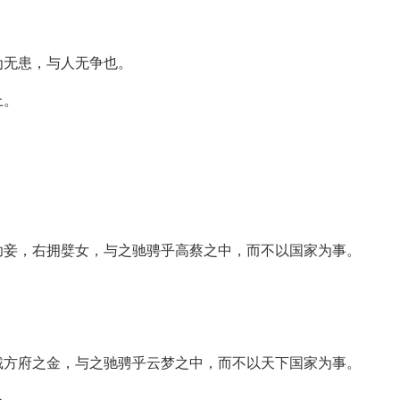
为无患，与人无争也。
上。
幼妾，右拥嬖女，与之驰骋乎高蔡之中，而不以国家为事。
戴方府之金，与之驰骋乎云梦之中，而不以天下国家为事。
外。