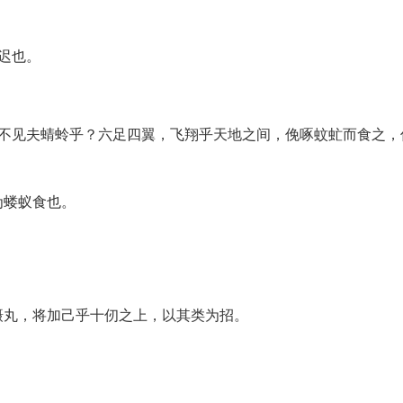
迟也。
独不见夫蜻蛉乎？六足四翼，飞翔乎天地之间，俛啄蚊虻而食之，
为蝼蚁食也。
摄丸，将加己乎十仞之上，以其类为招。