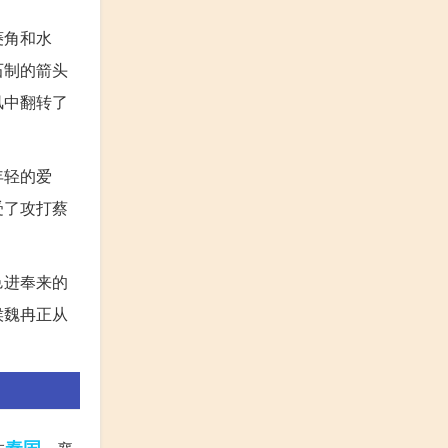
菱角和水
石制的箭头
风中翻转了
年轻的爱
受了攻打蔡
邑进奉来的
侯魏冉正从