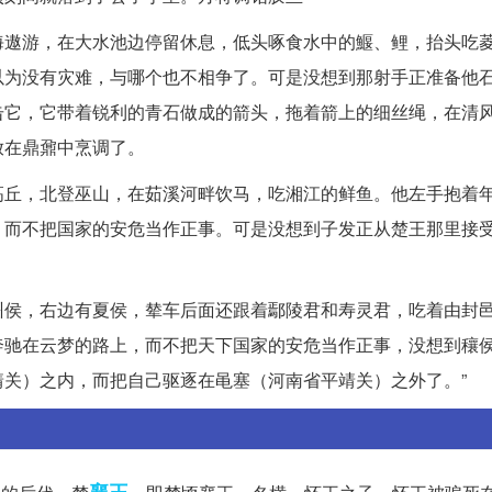
海遨游，在大水池边停留休息，低头啄食水中的鰋、鲤，抬头吃
以为没有灾难，与哪个也不相争了。可是没想到那射手正准备他
击它，它带着锐利的青石做成的箭头，拖着箭上的细丝绳，在清
放在鼎鼐中烹调了。
高丘，北登巫山，在茹溪河畔饮马，吃湘江的鲜鱼。他左手抱着
，而不把国家的安危当作正事。可是没想到子发正从楚王那里接
州侯，右边有夏侯，辇车后面还跟着鄢陵君和寿灵君，吃着由封
奔驰在云梦的路上，而不把天下国家的安危当作正事，没想到穰
关）之内，而把自己驱逐在黾塞（河南省平靖关）之外了。”