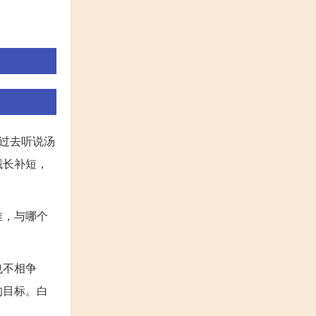
过去听说汤
截长补短，
难，与哪个
。
也不相争
的目标。白