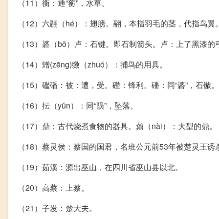
（11）衡：通“蘅”，水草。
（12）六翮（hé）：翅膀。翮，本指羽毛的茎，代指鸟翼
（13）碆（bō）卢：石键。即石制箭头。卢：上了黑漆的
（14）矰(zēng)缴（zhuó）：捕鸟的用具。
（15）礛磻：被：遭，受。礛：锋利。磻：同“碆”，石镞。
（16）抎（yǔn）：同“陨”，坠落。
（17）鼎：古代烧煮食物的器具。鼐（nài）：大型的鼎。
（18）蔡灵侯：蔡国的国君，名班公元前53年被楚灵王
（19）茹溪：源出巫山，在四川省巫山县以北。
（20）高蔡：上蔡。
（21）子发：楚大夫。