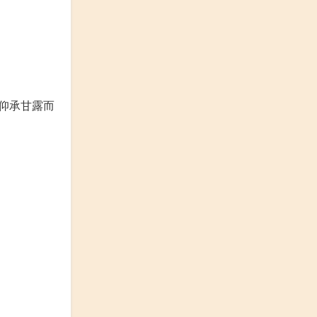
仰承甘露而