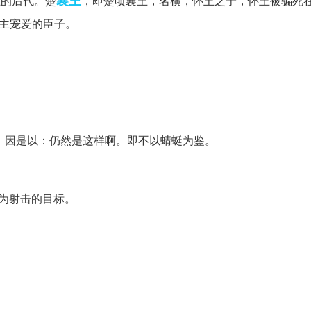
襄王
王的后代。楚
，即楚顷襄王，名横，怀王之子，怀王被骗死
君主宠爱的臣子。
词。因是以：仍然是这样啊。即不以蜻蜓为鉴。
为射击的目标。