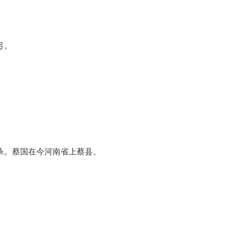
。
弓。
诱杀。蔡国在今河南省上蔡县。