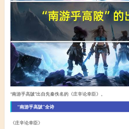
“南游乎高陂”出自先秦佚名的《庄辛论幸臣》。
“南游乎高陂”全诗
《庄辛论幸臣》