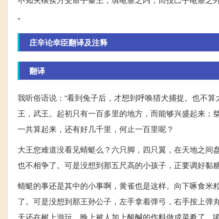
”
庄辛论幸臣翻译及注释
翻译
我听俗语说：“看到兔子后，才想到呼唤猎犬捕捉。也不算
王，武王。起初只有一百多里的地方，而能够兴盛起来；
一共算起来，还有好几千里，何止一百里呢？
大王您难道没看见蜻蜓么？六只脚，四只翼，在天地之间
也不相争了。可是没想到那五尺高的小孩子，正要调好黏
蜻蜓的事还是其中的小事啊，黄雀也是这样。向下啄食米
了。可是没想到那王孙公子，左手拿着弹弓，右手按上弹
天还在树上游玩，晚上被人加上酸醎的作料做成菜肴了。