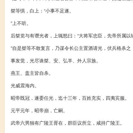
桀等惧，白上：“小事不足遂。
”上不听。
后桀党与有谮光者，上辄怒曰：“大将军忠臣，先帝所属以
”自是桀等不敢复言，乃谋令长公主置酒请光，伏兵格杀之
事发觉，光尽诛桀、安、弘羊、外人宗族。
燕王、盖主皆自杀。
光威震海内。
昭帝既冠，遂委任光，迄十三年，百姓充实，四夷宾服。
元平元年，昭帝崩，亡嗣。
武帝六男独有广陵王胥在，群臣议所立，咸持广陵王。