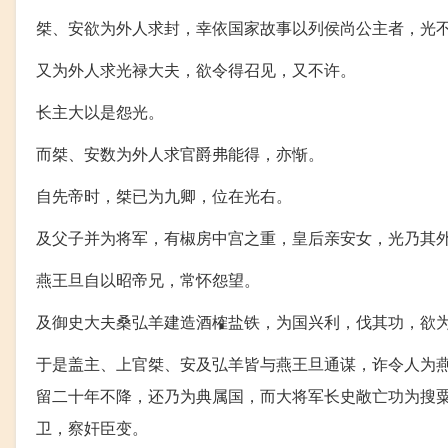
桀、安欲为外人求封，幸依国家故事以列侯尚公主者，光
又为外人求光禄大夫，欲令得召见，又不许。
长主大以是怨光。
而桀、安数为外人求官爵弗能得，亦惭。
自先帝时，桀已为九卿，位在光右。
及父子并为将军，有椒房中宫之重，皇后亲安女，光乃其
燕王旦自以昭帝兄，常怀怨望。
及御史大夫桑弘羊建造酒榷盐铁，为国兴利，伐其功，欲
于是盖主、上官桀、安及弘羊皆与燕王旦通谋，诈令人为
留二十年不降，还乃为典属国，而大将军长史敞亡功为搜
卫，察奸臣变。