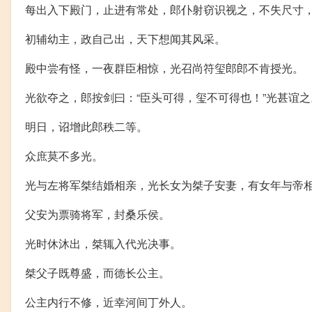
每出入下殿门，止进有常处，郎仆射窃识视之，不失尺寸
初辅幼主，政自己出，天下想闻其风采。
殿中尝有怪，一夜群臣相惊，光召尚符玺郎郎不肯授光。
光欲夺之，郎按剑曰：“臣头可得，玺不可得也！”光甚谊之
明日，诏增此郎秩二等。
众庶莫不多光。
光与左将军桀结婚相亲，光长女为桀子安妻，有女年与帝
父安为票骑将军，封桑乐侯。
光时休沐出，桀辄入代光决事。
桀父子既尊盛，而德长公主。
公主内行不修，近幸河间丁外人。