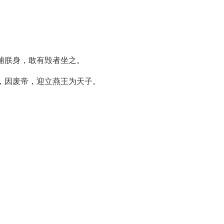
辅朕身，敢有毁者坐之。
，因废帝，迎立燕王为天子。