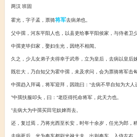
两汉 班固
将军
霍光，字子孟，票骑
去病弟也。
父中孺，河东平阳人也，以县吏给事平阳侯家，与侍者卫
中孺吏毕归家，娶妇生光，因绝不相闻。
久之，少儿女弟子夫得幸于武帝，立为皇后，去病以皇后
既壮大，乃自知父为霍中孺，未及求问，会为票骑将军击
中孺趋入拜谒，将军迎拜，因跪曰：“去病不早自知为大人
”中孺扶服叩头，曰：“老臣得托命将军，此天力也。
”去病大为中孺买田宅奴婢而去。
还，复过焉，乃将光西至长安，时年十余岁，任光为郎，
去病死后，光为奉车都尉光禄大夫，出则奉车，入侍左右