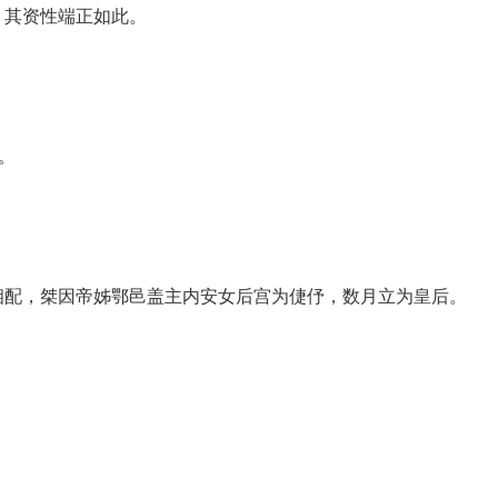
，其资性端正如此。
。
相配，桀因帝姊鄂邑盖主内安女后宫为倢伃，数月立为皇后。