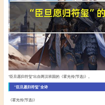
“臣旦愿归符玺”出自两汉班固的《霍光传(节选)》。
“臣旦愿归符玺”全诗
《霍光传(节选)》