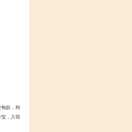
使匈奴，拘
符玺，入宿