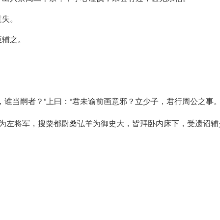
过失。
臣辅之。
，谁当嗣者？”上曰：“君未谕前画意邪？立少子，君行周公之事
为左将军，搜粟都尉桑弘羊为御史大，皆拜卧内床下，受遗诏辅
。