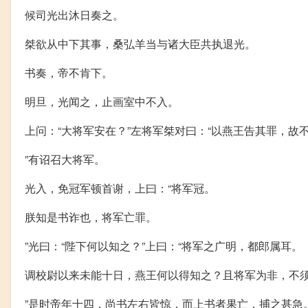
候司光出沐日奏之。
桀欲从中下其事，桑弘羊当与诸大臣共执退光。
书奏，帝不肯下。
明旦，光闻之，止画室中不入。
上问：“大将军安在？”左将军桀对曰：“以燕王告其罪，故
”有诏召大将军。
光入，免冠军顿首谢，上曰：“将军冠。
朕知是书诈也，将军亡罪。
”光曰：“陛下何以知之？”上曰：“将军之广明，都郎属耳。
调校尉以来未能十日，燕王何以得知之？且将军为非，不
”是时帝年十四，尚书左右皆惊，而上书者果亡，捕之甚急