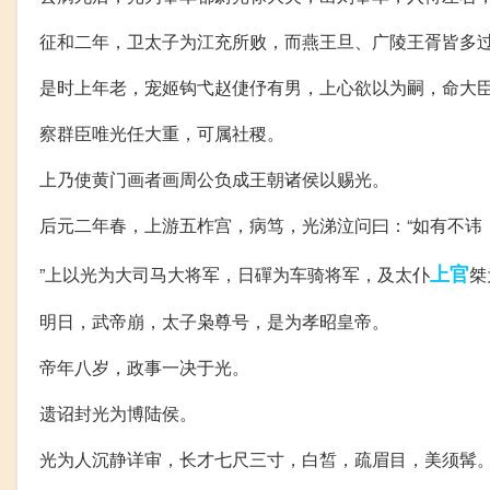
征和二年，卫太子为江充所败，而燕王旦、广陵王胥皆多
是时上年老，宠姬钩弋赵倢伃有男，上心欲以为嗣，命大
察群臣唯光任大重，可属社稷。
上乃使黄门画者画周公负成王朝诸侯以赐光。
后元二年春，上游五柞宫，病笃，光涕泣问曰：“如有不讳
上官
”上以光为大司马大将军，日磾为车骑将军，及太仆
桀
明日，武帝崩，太子枭尊号，是为孝昭皇帝。
帝年八岁，政事一决于光。
遗诏封光为博陆侯。
光为人沉静详审，长才七尺三寸，白皙，疏眉目，美须髯