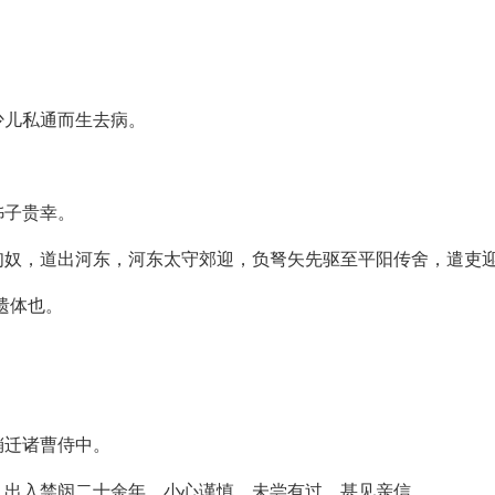
少儿私通而生去病。
姊子贵幸。
匈奴，道出河东，河东太守郊迎，负弩矢先驱至平阳传舍，遣吏
遗体也。
稍迁诸曹侍中。
，出入禁闼二十余年，小心谨慎，未尝有过，甚见亲信。