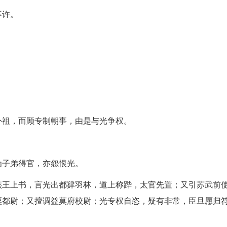
不许。
外祖，而顾专制朝事，由是与光争权。
为子弟得官，亦怨恨光。
燕王上书，言光出都肄羽林，道上称跸，太官先置；又引苏武前
粟都尉；又擅调益莫府校尉；光专权自恣，疑有非常，臣旦愿归