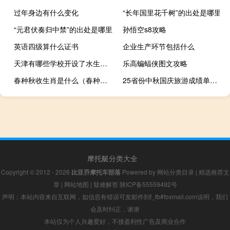
过年身边有什么变化
“长年国里花千树”的出处是哪里
“元君伏奏归中禁”的出处是哪里
孙悟空s8攻略
英语四级算什么证书
企业生产环节包括什么
天津有哪些学校开设了水生动物医学专业
乐高蝙蝠侠图文攻略
春种秋收生肖是什么（春种秋收生肖是什么）
25省份中秋国庆旅游成绩单：河南揽客8480万居首 江苏吸金最多
摩托艇分类大全
Copyright © 2012 - 2026
比亚乔摩托车部落
Powered by
网站分类目录
|
精选推荐文
章
|
网站地图
|
疑难解答
陕ICP备55559492号
声明：本站内容来自互联网，如信息有错误可发邮件到f_fb#foxmail.com说明，我们
会及时纠正，谢谢
本站仅为个人兴趣爱好，不接盈利性广告及商业合作