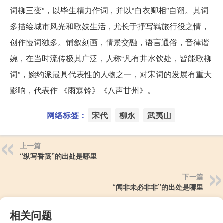
词柳三变”，以毕生精力作词，并以“白衣卿相”自诩。其词
多描绘城市风光和歌妓生活，尤长于抒写羁旅行役之情，
创作慢词独多。铺叙刻画，情景交融，语言通俗，音律谐
婉，在当时流传极其广泛，人称“凡有井水饮处，皆能歌柳
词”，婉约派最具代表性的人物之一，对宋词的发展有重大
影响，代表作 《雨霖铃》《八声甘州》。
网络标签：
宋代
柳永
武夷山
上一篇
“纵写香笺”的出处是哪里
下一篇
“闻非未必非非”的出处是哪里
相关问题