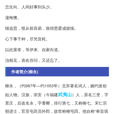
怎生向、人间好事到头少。
漫悔懊。
细追思，恨从前容易，致得恩爱成烦恼。
心下事千种，尽凭音耗。
以此萦牵，等伊来、自家向道。
洎相见，喜欢存问，又还忘了。
作者简介(柳永)
柳永，（约987年—约1053年）北宋著名词人，婉约派创
武夷山
始人物。汉族，崇安（今福建
）人，原名三变，字
景庄，后改名永，字耆卿，排行第七，又称柳七。宋仁宗
朝进士，官至屯田员外郎，故世称柳屯田。他自称“奉旨填