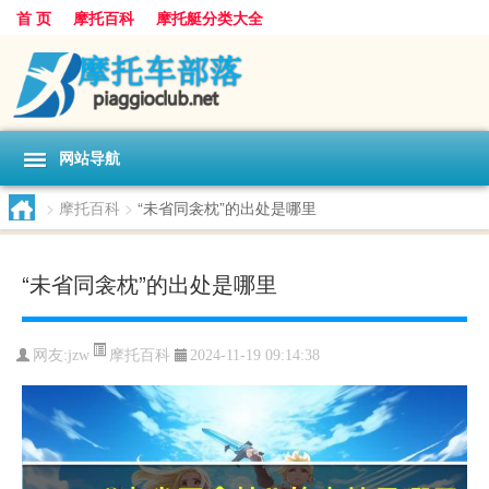
首 页
摩托百科
摩托艇分类大全
网站导航
>
摩托百科
>
“未省同衾枕”的出处是哪里
“未省同衾枕”的出处是哪里
摩托百科
网友:
jzw
2024-11-19 09:14:38