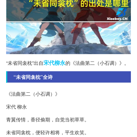
宋代
柳永
“未省同衾枕”出自
的《法曲第二（小石调）》。
“未省同衾枕”全诗
《法曲第二（小石调）》
宋代 柳永
青翼传情，香径偷期，自觉当初草草。
未省同衾枕，便轻许相将，平生欢笑。