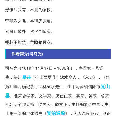
形骸尽我有，不复为物役。
中非久安逸，幸得少顷适。
讼庭止敲扑，咫尺异喧寂。
明朝不能然，危盼愁月夕。
作者简介(司马光)
司马光（1019年11月17日－1086年），字君实，号迂
夏县
叟，陕州
（今山西夏县）涑水乡人，《宋史》，《辞
光山
海》等明确记载，世称涑水先生。生于河南省信阳市
县
。北宋史学家、文学家。历仕仁宗、英宗、神宗、哲宗
四朝，卒赠太师、温国公，谥文正，主持编纂了中国历史
资治通鉴
上第一部编年体通史《
》，为人温良谦恭、刚正