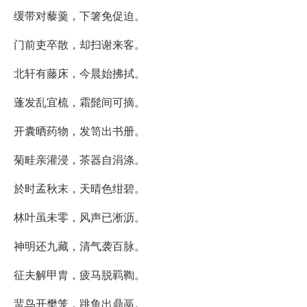
缓带对藜羹，下箸免促迫。
门前吏卒散，却扫谢来客。
北轩有藤床，今晨始拂拭。
蓬发乱宜梳，霜髭间可摘。
开囊晒药物，发笥出书册。
菊畦亲灌浸，茶器自涓涤。
於时孟秋末，天晴色绀碧。
林叶虽未零，风声已淅沥。
神明还九藏，清气袭百脉。
征夫解甲胄，疲马脱羁鞫。
蜚鸟开樊笼，跳鱼出鼎鬲。