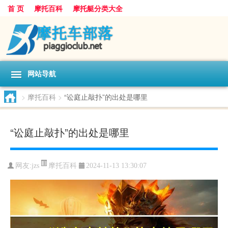
首 页
摩托百科
摩托艇分类大全
网站导航
>
摩托百科
>
“讼庭止敲扑”的出处是哪里
“讼庭止敲扑”的出处是哪里
摩托百科
网友:
jzs
2024-11-13 13:30:07