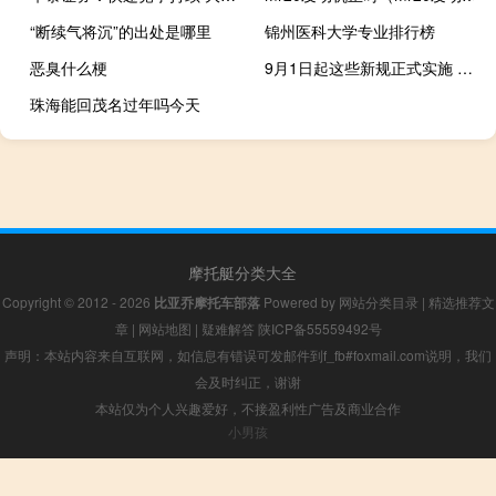
“断续气将沉”的出处是哪里
锦州医科大学专业排行榜
恶臭什么梗
9月1日起这些新规正式实施 8座9座小型客车通行费将减少
珠海能回茂名过年吗今天
摩托艇分类大全
Copyright © 2012 - 2026
比亚乔摩托车部落
Powered by
网站分类目录
|
精选推荐文
章
|
网站地图
|
疑难解答
陕ICP备55559492号
声明：本站内容来自互联网，如信息有错误可发邮件到f_fb#foxmail.com说明，我们
会及时纠正，谢谢
本站仅为个人兴趣爱好，不接盈利性广告及商业合作
小男孩