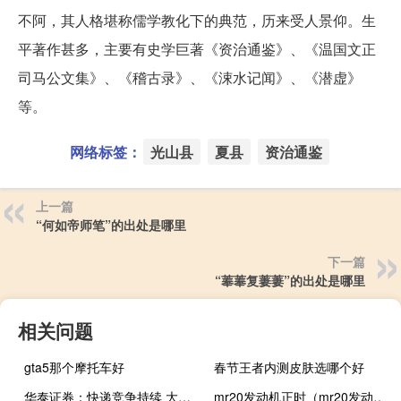
不阿，其人格堪称儒学教化下的典范，历来受人景仰。生
平著作甚多，主要有史学巨著《资治通鉴》、《温国文正
司马公文集》、《稽古录》、《涑水记闻》、《潜虚》
等。
网络标签：
光山县
夏县
资治通鉴
上一篇
“何如帝师笔”的出处是哪里
下一篇
“菶菶复萋萋”的出处是哪里
相关问题
gta5那个摩托车好
春节王者内测皮肤选哪个好
华泰证券：快递竞争持续 大宗供应链需求有望修复
mr20发动机正时（mr20发动机）