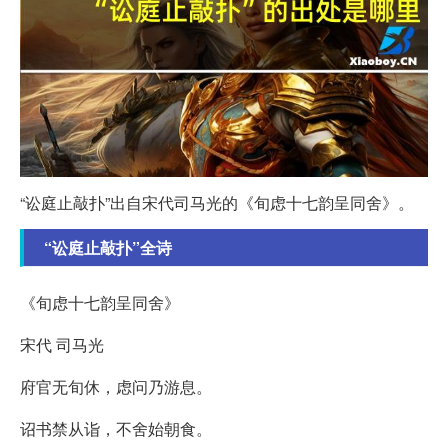
“讼庭止敲扑”出自宋代司马光的《旬虑十七韵呈同舍》。
“讼庭止敲扑”全诗
《旬虑十七韵呈同舍》
宋代 司马光
府官无旬休，虑问乃游息。
诏书禁从诣，不舍始朝食。