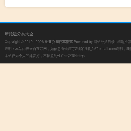
摩托艇分类大全
Copyright © 2012 - 2026
比亚乔摩托车部落
Powered by
网站分类目录
|
精选推
声明：本站内容来自互联网，如信息有错误可发邮件到f_fb#foxmail.com说明
本站仅为个人兴趣爱好，不接盈利性广告及商业合作