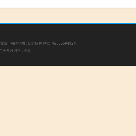
荐文章
|
网站地图
|
疑难解答
陕ICP备55559492号
，我们会及时纠正，谢谢