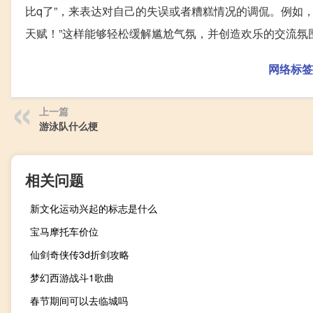
比q了”，来表达对自己的失误或者糟糕情况的调侃。例如
天赋！”这样能够轻松缓解尴尬气氛，并创造欢乐的交流氛围
网络标签
上一篇
游泳队什么梗
相关问题
新文化运动兴起的标志是什么
宝马摩托车价位
仙剑奇侠传3d折剑攻略
梦幻西游战斗1歌曲
春节期间可以去临城吗