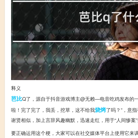
释义
芭比
Q了，源自于抖音游戏博主@无赖—电音吃鸡发布的
烧烤
啦！完了完了，我丢，挖草，这不给我
了吗？”，意
谢贤相似，加上言辞风趣幽默，迅速走红，用于“人间惨案”
要正确运用这个梗，大家可以在社交媒体平台上使用它来调