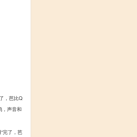
了，芭比Q
鸡，声音和
“完了，芭