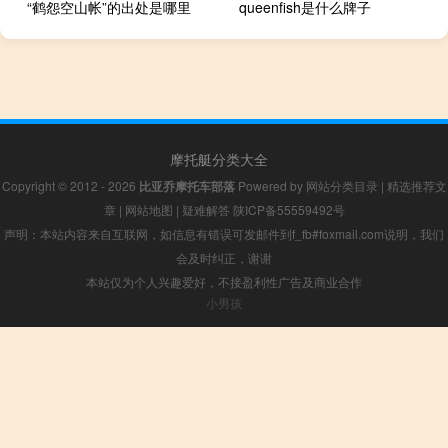
“鹤怨空山帐”的出处是哪里
queenfish是什么牌子
摩托艇分类大全
Copyright © 2012 - 2026
比亚乔摩托车部落
Powered by
网站分类目录
|
精选推荐文
章
|
网站地图
|
疑难解答
陕ICP备55559492号
声明：本站内容来自互联网，如信息有错误可发邮件到f_fb#foxmail.com说明，我们
会及时纠正，谢谢
本站仅为个人兴趣爱好，不接盈利性广告及商业合作
小男孩