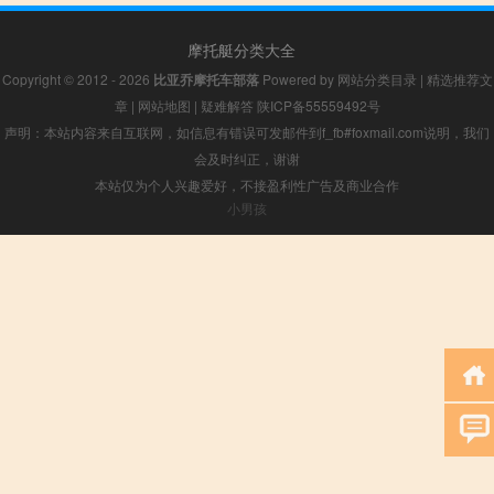
摩托艇分类大全
Copyright © 2012 - 2026
比亚乔摩托车部落
Powered by
网站分类目录
|
精选推荐文
章
|
网站地图
|
疑难解答
陕ICP备55559492号
声明：本站内容来自互联网，如信息有错误可发邮件到f_fb#foxmail.com说明，我们
会及时纠正，谢谢
本站仅为个人兴趣爱好，不接盈利性广告及商业合作
小男孩