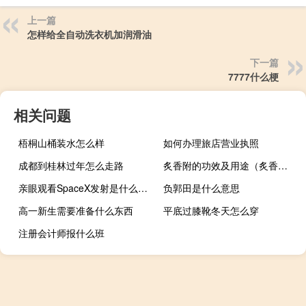
上一篇
怎样给全自动洗衣机加润滑油
下一篇
7777什么梗
相关问题
梧桐山桶装水怎么样
如何办理旅店营业执照
成都到桂林过年怎么走路
炙香附的功效及用途（炙香附的功效与作用）
亲眼观看SpaceX发射是什么感觉
负郭田是什么意思
高一新生需要准备什么东西
平底过膝靴冬天怎么穿
注册会计师报什么班