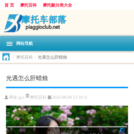
首 页
摩托百科
摩托艇分类大全
网站导航
>
摩托百科
>
光遇怎么肝蜡烛
光遇怎么肝蜡烛
摩托百科
网友:
gyz
2024-08-08 23:18:11