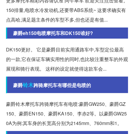
更多摩托车精彩内容请认准 阿牛单车 欢迎关注点击查看。
150排量,电喷水冷发动机,还要带ABS系统~ 这要求确实有
点高哈,满足题主条件的车型不多,但也还是有值...
豪爵eh150电喷摩托车和DK150谁好?
DK150更好。 它是豪爵目前实用通路车中,车型定位最高
的一款,它在保证车辆实用性的同时,也比较注重整车的外观
展现和骑行表现。 这样的设定就使得这款车会...
铃木
豪爵
跨骑摩托车有哪些是电喷的
豪爵铃木摩托车跨骑摩托车有电喷:豪爵GW250、豪爵GZ
150、豪爵EN150、豪爵KA150、李赤2等。以豪爵GW25
0A为例:其车身的长宽高分别为2145mm、760mm和1。