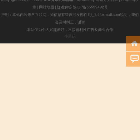
章
|
网站地图
|
疑难解答
陕ICP备55559492号
声明：本站内容来自互联网，如信息有错误可发邮件到f_fb#foxmail.com说明，我们
会及时纠正，谢谢
本站仅为个人兴趣爱好，不接盈利性广告及商业合作
小男孩