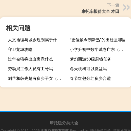
下一篇
摩托车报价大全 本田
相关问题
人文地理与城乡规划属于什么大类
“更佳酿今朝新熟”的出处是哪里
守卫龙城攻略
小学升初中数学试卷广东（小学升初中数学试卷）
过年被猫挠出血寓意什么
梦幻西游50级刷钱任务
劳动局工作人员有工号吗
冬天桃树可以换盆吗
刘芷和韩先楚有多少子女（韩先楚的妻子是刘芷 肖凤旃干嘛呢）
春节红包分红多少合适
摩托艇分类大全
Copyright © 2012 - 2026
比亚乔摩托车部落
Powered by
网站分类目录
|
精选推荐文