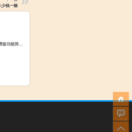
多少钱一辆
撤回也没用表情包 +10 免费版（撤回也没用表情包 +10 免费版功能简介）
小男孩