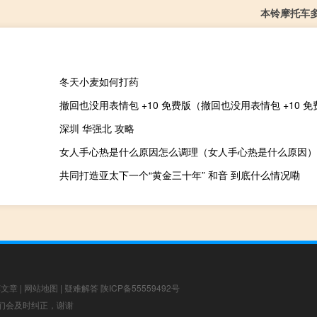
本铃摩托车
冬天小麦如何打药
深圳 华强北 攻略
女人手心热是什么原因怎么调理（女人手心热是什么原因）
共同打造亚太下一个“黄金三十年” 和音 到底什么情况嘞
荐文章
|
网站地图
|
疑难解答
陕ICP备55559492号
，我们会及时纠正，谢谢