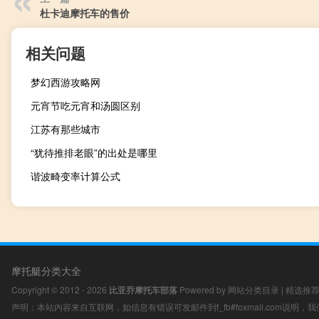
杜卡迪摩托车的售价
相关问题
梦幻西游攻略网
元宵节吃元宵和汤圆区别
江苏有那些城市
“犹待推排老眼”的出处是哪里
谐波畸变率计算公式
摩托艇分类大全
Copyright © 2012 - 2026
比亚乔摩托车部落
Powered by
网站分类目录
|
精选推
声明：本站内容来自互联网，如信息有错误可发邮件到f_fb#foxmail.com说明