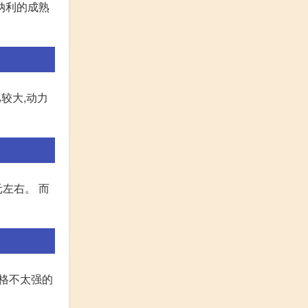
贝纳利的成熟
量比较大,动力
元左右。 而
风格不太强的