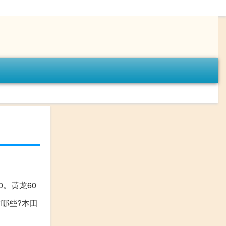
0。黄龙60
哪些?本田