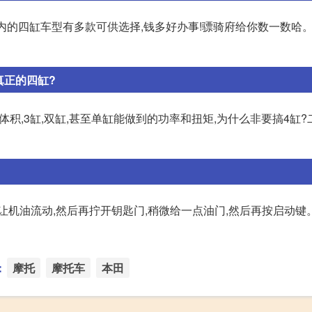
万以内的四缸车型有多款可供选择,钱多好办事!骠骑府给你数一数哈。
真正的四缸?
体积,3缸,双缸,甚至单缸能做到的功率和扭矩,为什么非要搞4缸
让机油流动,然后再拧开钥匙门,稍微给一点油门,然后再按启动键
：
摩托
摩托车
本田