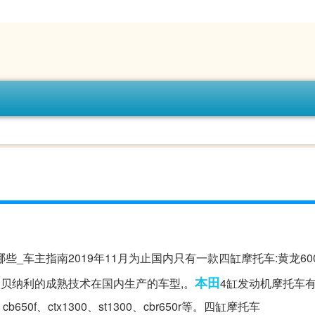
哪些_车主指南2019年11月为止国内只有一款四缸摩托车:黄龙60
本田
助贝纳利的成熟技术在国内生产的车型,。
4缸发动机摩托车有
、cb650f、ctx1300、st1300、cbr650r等。四缸摩托车