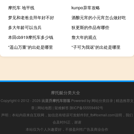
摩托车 地平线
kunpo异常攻略
梦见和老爸去拜年好不好
酒酿元宵的小元宵怎么做好吃
多大年龄可以当兵
狄更斯的作品有哪些
本田cb919摩托车多少钱
詹大年的观点
“遥山万重”的出处是哪里
“子可为我讴”的出处是哪里
摩托艇分类大全
Copyright © 2012 - 2026
比亚乔摩托车部落
Powered by
网站分类目录
|
精选推荐文
章
|
网站地图
|
疑难解答
陕ICP备55559492号
声明：本站内容来自互联网，如信息有错误可发邮件到f_fb#foxmail.com说明，我们
会及时纠正，谢谢
本站仅为个人兴趣爱好，不接盈利性广告及商业合作