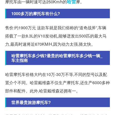
哈雷
摩托车由一辆时速可达250Km/h的
摩。
1000多万的摩托车有什么?
售价:约1900万元 这款车就是我们俗称的“道奇战斧”,车辆
搭载了一款8.3L的V10发动机,能够迸发出500匹的最大马
力,最高时速将近670KM/H,因为动力太强,骑太快。
哈雷摩托车多少钱?最贵的哈雷摩托车多少钱一辆_
车主指南
哈雷摩托车价格大约在10万-30万不等,不同的型号以及配
置介个不同。哈雷戴维森不仅生产摩托车,还生产6000多种
部件和配件。此外,哈雷戴维森还拥有一。
世界最贵旅游摩托车?