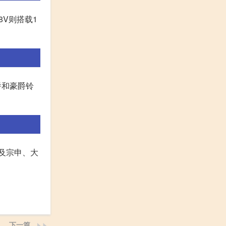
而8V则搭载1
爵和豪爵铃
以及宗申、大
下一篇