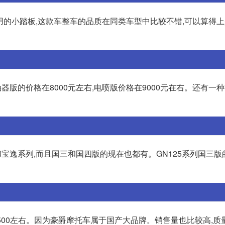
是一款偏实用的小踏板,这款车整车的品质在同类车型中比较不错,可以算得
器版的价格在8000元左右,电喷版价格在9000元在右。还有一
系列和宝逸系列,而且国三和国四版的现在也都有。GN125系列国三版的
报价8500左右。因为豪爵摩托车属于国产大品牌。销售量也比较高,质