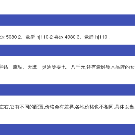
80 2、豪爵 hj110-2 喜运 4980 3、豪爵 hj110 。
右,宇钻、鹰钻、天鹰、灵迪等要七、八千元,还有豪爵铃木品牌的女
千元左右,它有不同的配置,价格会有差异,各地价格也不相同,具体以