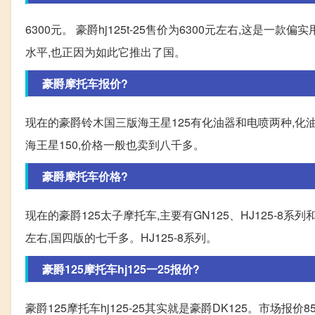
6300元。 豪爵hj125t-25售价为6300元左右,这
水平,也正因为如此它推出了国。
豪爵摩托车报价?
现在的豪爵铃木国三版海王星125有化油器和电喷两种,化油
海王星150,价格一般也卖到八千多。
豪爵摩托车价格?
现在的豪爵125太子摩托车,主要有GN125、HJ125-8
左右,国四版的七千多。HJ125-8系列。
豪爵125摩托车hj125一25报价?
豪爵125摩托车hj125-25其实就是豪爵DK125。市场