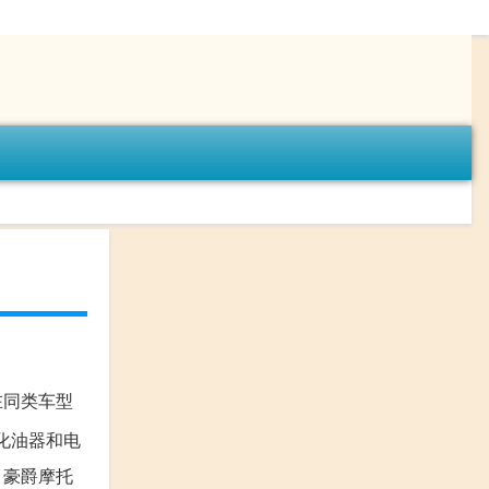
质在同类车型
有化油器和电
。豪爵摩托