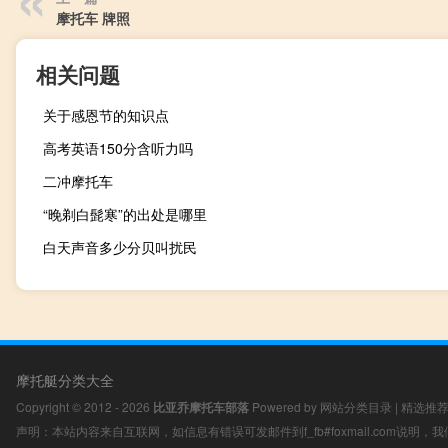
摩托车 牌照
相关问题
关于感恩节的知识点
高考英语150分含听力吗
二冲摩托车
“晚剃白髭寒”的出处是哪里
白天声音多少分贝叫扰民
摩托艇分类大全
Copyright © 2012 - 2026
比亚乔摩托车部落
Powered by
网站分类目录
|
精选推
声明：本站内容来自互联网，如信息有错误可发邮件到f_fb#foxmail.com说明