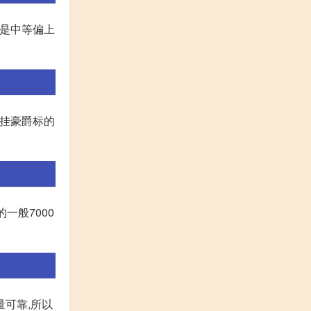
上是中等偏上
种挂豪爵标的
一般7000
量可靠,所以