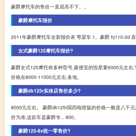
豪爵摩托车的售价一直居高不下。。
豪爵摩托车报价
2011年豪爵摩托车全新报价表 弯梁车 1、豪爵 hj110-2d 喜运 50
女式豪爵125摩托车报价?
豪爵女式125摩托有多种型号,最便宜的悦星要6000元左
价格在8000-11000元左右,各地。
豪爵dk125r实体店售价多少?
8000元左右。 豪爵dk125r国四电喷版的价格一般是八
价为准,这款车是豪爵专... 800。
豪爵125-8v统一零售价?