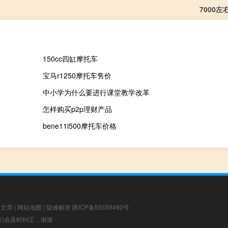
7000
150cc四缸摩托车
宝马r1250摩托车售价
中小学为什么要进行课堂教学改革
怎样购买p2p理财产品
bene11i500摩托车价格
荐文章
|
网站地图
|
疑难解答
陕ICP备55559492号
，我们会及时纠正，谢谢