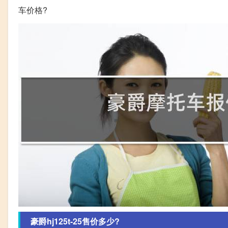
车价格?
豪爵hj125t-25售价多少?