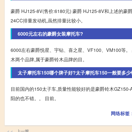
豪爵 HJ125-8V(售价:6180元) 豪爵 HJ125-8V和上
24CC排量发动机,虽然排量比较小。
6000元左右的豪爵女装摩托车?
6000左右豪爵悦星、宇钻、喜之星、VF100、VM10
木两个品牌,属于豪爵铃木品牌的目。
太子摩托车150哪个牌子好?太子摩托车150一般要多少钱
目前国内的150太子车,质量性能较好的是豪爵铃木GZ15
阳的也不错。。 目前。
网络标签
上一篇