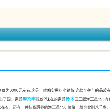
25t-25售价为6300元左右,这是一款偏实用的小踏板,这款车整车的品
摩托车
铃木
推出了国。豪爵
报价?现在的豪爵
国三版海王星125
00元在右。还有一种挂豪爵标的海王星150,价格一般也卖到八千多