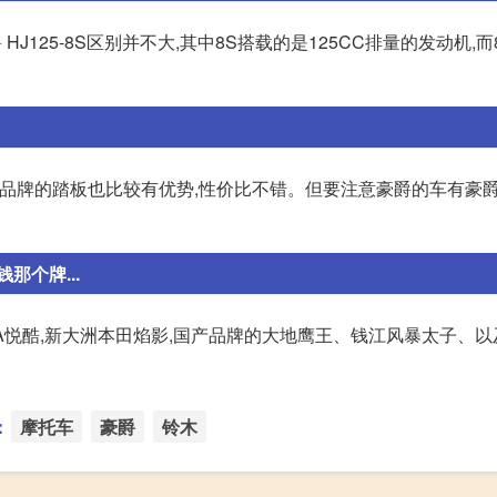
述的豪爵 HJ125-8S区别并不大,其中8S搭载的是125CC排量的发动机,
0等。 品牌的踏板也比较有优势,性价比不错。但要注意豪爵的车有豪
那个牌...
0-A悦酷,新大洲本田焰影,国产品牌的大地鹰王、钱江风暴太子、
：
摩托车
豪爵
铃木