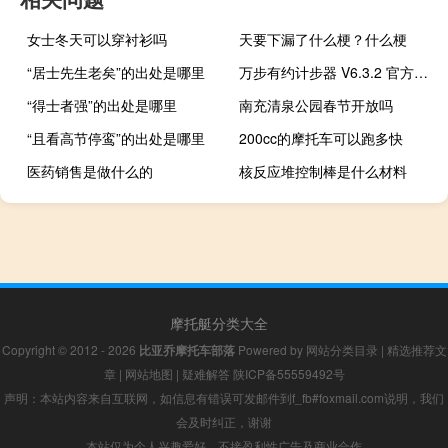
女士冬天可以穿衬衫吗
天要下漏了什么梗？什么梗
“居士先生老矣”的出处是哪里
万步有约计步器 V6.3.2 官方最新版（万步有约计步器 V6.3.2 官方最新版功能简介）
“得士者强”的出处是哪里
南充清泉公园春节开放吗
“且看高节停鸾”的出处是哪里
200cc的摩托车可以跑多快
医药销售是做什么的
核反应堆控制棒是什么材料
摩托艇分类大全
Copyright © 2012 - 2026
比亚乔摩托车部落
Powered by
网站分类目录
|
精选推荐文
章
|
网站地图
|
疑难解答
陕ICP备55559492号
声明：本站内容来自互联网，如信息有错误可发邮件到f_fb#foxmail.com说明，我们
会及时纠正，谢谢
本站仅为个人兴趣爱好，不接盈利性广告及商业合作