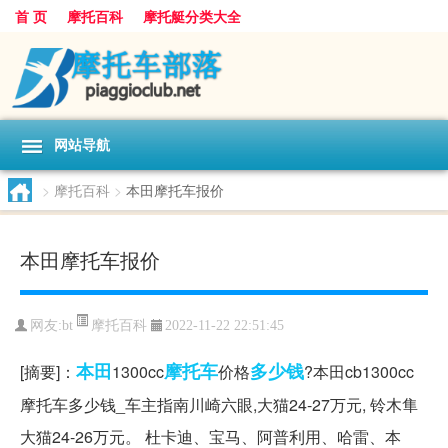
首 页
摩托百科
摩托艇分类大全
网站导航
>
摩托百科
>
本田摩托车报价
本田摩托车报价
摩托百科
网友:
bt
2022-11-22 22:51:45
本田
摩托车
多少钱
[摘要]：
1300cc
价格
?本田cb1300cc
摩托车多少钱_车主指南川崎六眼,大猫24-27万元, 铃木隼
大猫24-26万元。 杜卡迪、宝马、阿普利用、哈雷、本