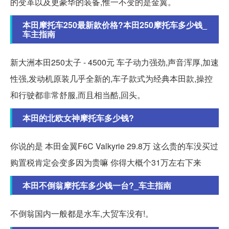
的变革以及更豪华的装备,惟一不变的是金翼。
本田摩托车250最新款价格?本田250摩托车多少钱_
车主指南
新大洲本田250太子 - 4500元 车子动力强劲,声音浑厚,加速
性强,发动机原装几乎全新的,车子款式为经典本田款,操控
和行驶都非常舒服,而且相当酷,回头。
本田的北欧女神摩托车多少钱?
你说的是 本田金翼F6C Valkyrie 29.8万 这么贵的车没买过
购置税肯定会变多因为贵嘛 你得大概个31万左右下来
本田不倒翁摩托车多少钱一台?_车主指南
不倒翁国内一般都是水车,大贸车没有!。