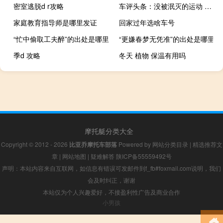
密室逃脱d r攻略
车评头条：没被泯灭的运动 试驾：全新捷豹XEL 250PS
家庭教育指导师是哪里发证
回家过年选啥车号
“忙中偷取工夫醉”的出处是哪里
“更嫌春梦无凭准”的出处是哪里
季d 攻略
冬天 植物 保温有用吗
摩托艇分类大全
Copyright © 2012 - 2026
比亚乔摩托车部落
Powered by
网站分类目录
|
精选推荐文
章
|
网站地图
|
疑难解答
陕ICP备55559492号
声明：本站内容来自互联网，如信息有错误可发邮件到f_fb#foxmail.com说明，我们
会及时纠正，谢谢
本站仅为个人兴趣爱好，不接盈利性广告及商业合作
小男孩