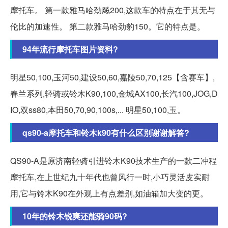
摩托车。 第一款雅马哈劲飚200,这款车的特点在于其无与
伦比的加速性。 第二款雅马哈劲豹150。它的特点是。
94年流行摩托车图片资料?
明星50,100,玉河50,建设50,60,嘉陵50,70,125【含赛车】,
春兰系列,轻骑或铃木K90,100,金城AX100,长汽100,JOG,D
IO,双ss80,本田50,70,90,100s,... 明星50,100,玉。
qs90-a摩托车和铃木k90有什么区别谢谢解答?
QS90-A是原济南轻骑引进铃木K90技术生产的一款二冲程
摩托车,在上世纪九十年代也曾风行一时,小巧灵活皮实耐
用,它与铃木K90在外观上有点差别,如油箱加大变的更。
10年的铃木锐爽还能骑90码?