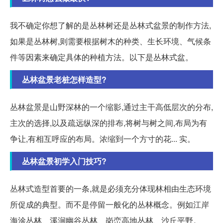
我不确定你想了解的是丛林树还是丛林式盆景的制作方法,
如果是丛林树,则需要根据树木的种类、生长环境、气候条
件等因素来确定具体的种植方法。以下是丛林式盆。
丛林盆景老桩怎样造型?
丛林盆景是山野深林的一个缩影,通过主干高低层次的分布,
主次的选择,以及疏远纵深的排布,将树与树之间,布局为有
争让,有相互呼应的布局。浓缩到一个方寸的花... 实。
丛林盆景初学入门技巧?
丛林式造型首要的一条,就是必须充分体现林相由生态环境
所促成的典型。而不是停留一般化的丛林概念。例如江岸
海涂丛林、溪涧幽谷丛林、岗峦高地丛林、沙丘平野。