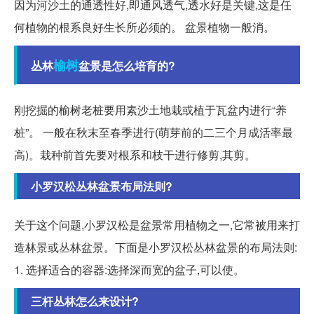
因为河沙土的通透性好,即通风透气,透水好是关键,这是任
何植物的根系良好生长所必须的。 盆景植物一般消。
榆树
丛林
盆景是怎么培育的?
刚挖掘的榆树老桩要用素沙土地栽或植于瓦盆内进行“养
桩”。 一般在秋末至春季进行(萌芽前的二三个月成活率最
高)。栽种前首先要对根系和枝干进行修剪,其剪。
小罗汉松丛林盆景布局法则?
关于这个问题,小罗汉松是盆景常用植物之一,它常被用来打
造林景或丛林盆景。下面是小罗汉松丛林盆景的布局法则:
1. 选择适合的容器:选择深而宽的盆子,可以使。
三杆丛林怎么来设计?