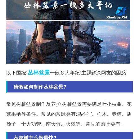
丛林
盆景
以下围绕“
一般多大年纪”主题解决网友的困惑
请教如何制作丛林盆景?
常见树桩盆景制作及养护 树桩盆景需要满足叶小枝曲、花
繁果艳等条件。常见的常绿类有:鸟不宿、柞木、赤楠、胡
颓子、十大功劳、南天竹、火棘等。常见的落叶类有。
丛林树怎么做最快?