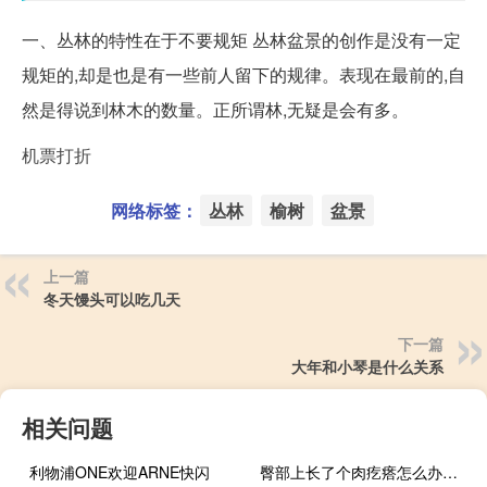
一、丛林的特性在于不要规矩 丛林盆景的创作是没有一定
规矩的,却是也是有一些前人留下的规律。表现在最前的,自
然是得说到林木的数量。正所谓林,无疑是会有多。
机票打折
网络标签：
丛林
榆树
盆景
上一篇
冬天馒头可以吃几天
下一篇
大年和小琴是什么关系
相关问题
利物浦ONE欢迎ARNE快闪
臀部上长了个肉疙瘩怎么办不疼不痒（臀部上长了个肉疙瘩怎么办）