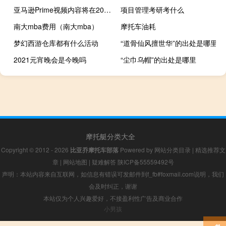
亚马逊Prime视频内容将在2024年初加入部分广告
项目管理考研考什么
南大mba费用（南大mba）
摩托车油耗
梦幻西游仓库都有什么活动
“道骨仙风擅世华”的出处是哪里
2021元宵晚会是今晚吗
“尘巾乌帽”的出处是哪里
摩托艇分类大全
Copyright © 2012 - 2026
比亚乔摩托车部落
Powered by
网站分类目录
|
精选推荐文
章
|
网站地图
|
疑难解答
陕ICP备55559492号
声明：本站内容来自互联网，如信息有错误可发邮件到f_fb#foxmail.com说明，我们
会及时纠正，谢谢
本站仅为个人兴趣爱好，不接盈利性广告及商业合作
小男孩