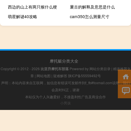
西边的山上有两只猴什么梗
曩古的解释及意思是什么
萌星解谜40攻略
cam350怎么测量尺寸
摩托艇分类大全
Copyright © 2012 - 2026
比亚乔摩托车部落
Powered by
网站分类目录
|
精选推荐文
章
|
网站地图
|
疑难解答
陕ICP备55559492号
声明：本站内容来自互联网，如信息有错误可发邮件到f_fb#foxmail.com说明，我们
会及时纠正，谢谢
本站仅为个人兴趣爱好，不接盈利性广告及商业合作
小男孩