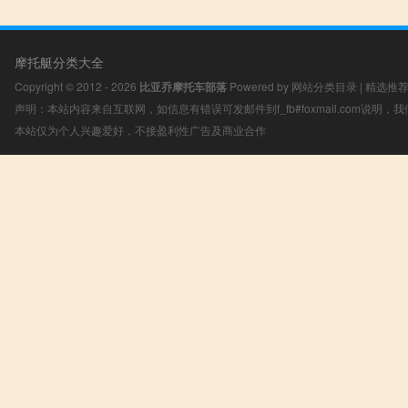
摩托艇分类大全
Copyright © 2012 - 2026
比亚乔摩托车部落
Powered by
网站分类目录
|
精选推
声明：本站内容来自互联网，如信息有错误可发邮件到f_fb#foxmail.com说明
本站仅为个人兴趣爱好，不接盈利性广告及商业合作