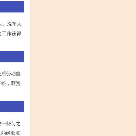
人、洗车大
力工作获得
长后劳动能
轻松，薪资
做一些与之
人的经验和