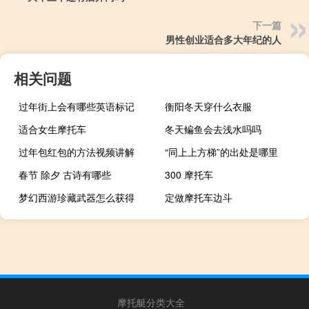
下一篇
男性创业适合多大年纪的人
相关问题
过年街上会有哪些英语标记
衡阳冬天穿什么衣服
适合女生摩托车
冬天鳊鱼会去浅水吗吗
过年包红包的方法视频讲解
“同上上方梯”的出处是哪里
春节 除夕 古诗有哪些
300 摩托车
梦幻西游珍藏武器怎么获得
定做摩托车边斗
摩托艇分类大全