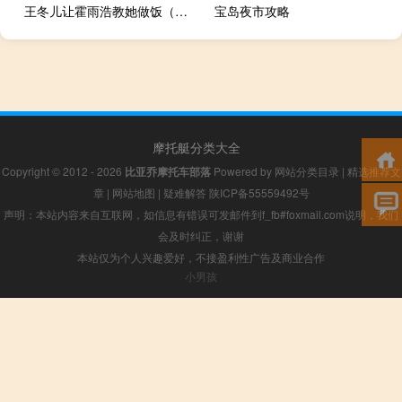
王冬儿让霍雨浩教她做饭（王冬儿被霍雨浩污）
宝岛夜市攻略
摩托艇分类大全
Copyright © 2012 - 2026
比亚乔摩托车部落
Powered by
网站分类目录
|
精选推荐文
章
|
网站地图
|
疑难解答
陕ICP备55559492号
声明：本站内容来自互联网，如信息有错误可发邮件到f_fb#foxmail.com说明，我们
会及时纠正，谢谢
本站仅为个人兴趣爱好，不接盈利性广告及商业合作
小男孩