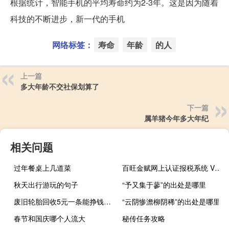
根据统计，智能手机的平均寿命约为2-3年。这是因为随着
科技的不断进步，新一代的手机
网络标签：
寿命
年龄
的人
上一篇
多大年龄不交社保划算了
下一篇
属羊猪今年多大年纪
相关问题
过年餐桌上几道菜
百旺金赋网上认证报税系统 V6.10 官方版（百旺金赋网上认证报税系统 V6.10 官方版功能简介）
秋天出行游玩的句子
“予又集于蓼”的出处是哪里
废旧轮胎回收5元一条能挣钱吗（废旧轮胎回收）
“云阴惨澹柳阴稀”的出处是哪里
春节和国庆哪个人流大
秘传任务攻略