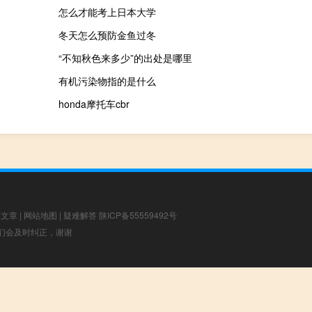
怎么才能考上日本大学
冬天怎么预防金鱼过冬
“不知秋色来多少”的出处是哪里
有机污染物指的是什么
honda摩托车cbr
荐文章
|
网站地图
|
疑难解答
陕ICP备55559492号
，我们会及时纠正，谢谢