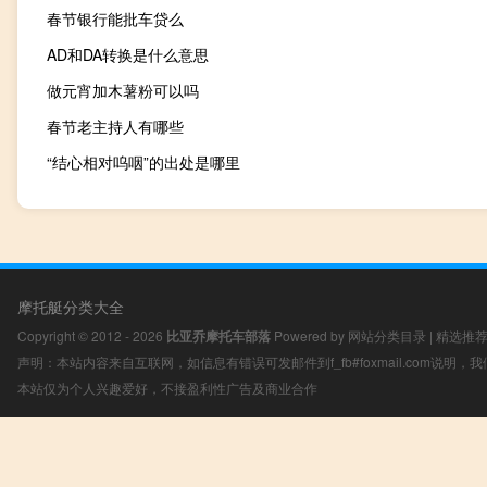
春节银行能批车贷么
AD和DA转换是什么意思
做元宵加木薯粉可以吗
春节老主持人有哪些
“结心相对呜咽”的出处是哪里
摩托艇分类大全
Copyright © 2012 - 2026
比亚乔摩托车部落
Powered by
网站分类目录
|
精选推
声明：本站内容来自互联网，如信息有错误可发邮件到f_fb#foxmail.com说明
本站仅为个人兴趣爱好，不接盈利性广告及商业合作