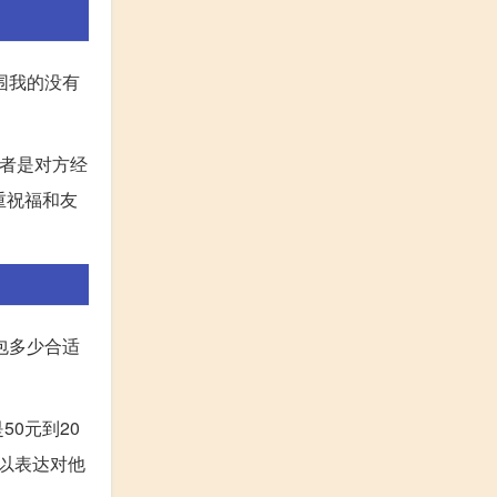
周围我的没有
或者是对方经
重祝福和友
包多少合适
0元到20
以表达对他