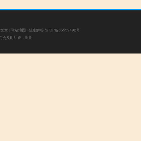
荐文章
|
网站地图
|
疑难解答
陕ICP备55559492号
，我们会及时纠正，谢谢