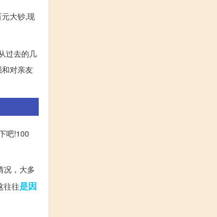
元大钞,现
从过去的几
强和对亲友
吧!100
情况，大多
是因
这往往