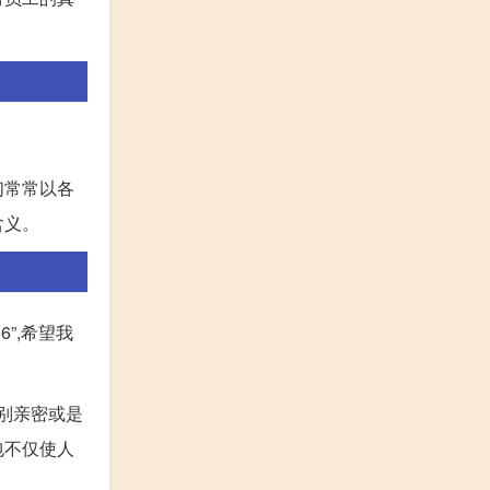
们常常以各
含义。
”,希望我
特别亲密或是
包不仅使人