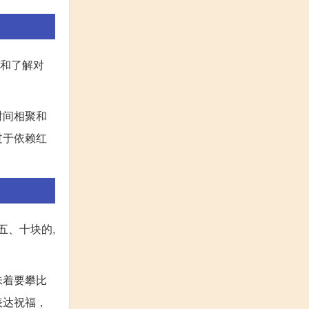
情和了解对
时间相聚和
过于依赖红
五、十块的,
味着要攀比
表达祝福，