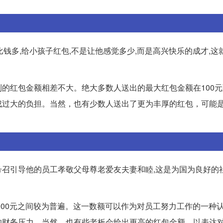
比钱多,给小孩子红包,不是让他感觉多少,而是高兴快乐的成才,这
的红包金额相差不大。绝大多数人送出的最大红包金额在100元到
成过大的负担。当然，也有少数人送出了更为丰厚的红包，可能
,号召引导他的员工孝敬父母尊老爱友夫妻和睦,这是为国为良好的
000元之间较为普遍。这一数额可以作为对员工努力工作的一种
的财务压力。当然，也有些老板会给出更高的红包金额，以表达