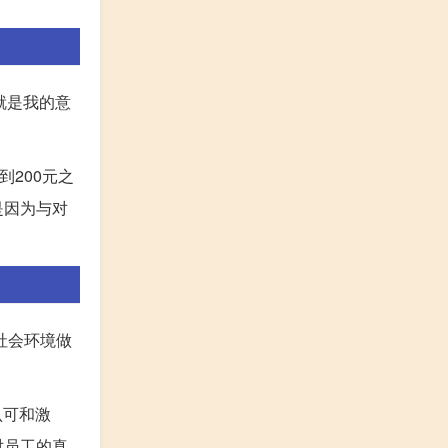
就是我的意
200元之
是因为与对
社会环境做
认可和激
对员工的真