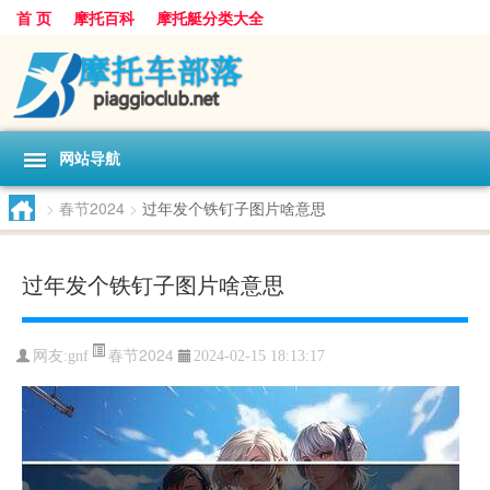
首 页
摩托百科
摩托艇分类大全
网站导航
>
春节2024
>
过年发个铁钉子图片啥意思
过年发个铁钉子图片啥意思
春节2024
网友:
gnf
2024-02-15 18:13:17