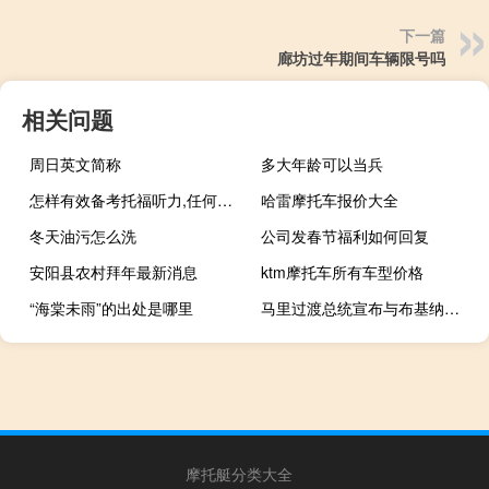
下一篇
廊坊过年期间车辆限号吗
相关问题
周日英文简称
多大年龄可以当兵
怎样有效备考托福听力,任何考生都适用
哈雷摩托车报价大全
冬天油污怎么洗
公司发春节福利如何回复
安阳县农村拜年最新消息
ktm摩托车所有车型价格
“海棠未雨”的出处是哪里
马里过渡总统宣布与布基纳法索和尼日尔建立萨赫勒国家联盟
摩托艇分类大全