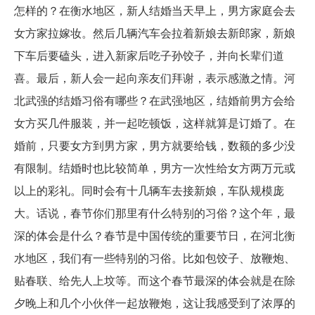
怎样的？在衡水地区，新人结婚当天早上，男方家庭会去
女方家拉嫁妆。然后几辆汽车会拉着新娘去新郎家，新娘
下车后要磕头，进入新家后吃子孙饺子，并向长辈们道
喜。最后，新人会一起向亲友们拜谢，表示感激之情。河
北武强的结婚习俗有哪些？在武强地区，结婚前男方会给
女方买几件服装，并一起吃顿饭，这样就算是订婚了。在
婚前，只要女方到男方家，男方就要给钱，数额的多少没
有限制。结婚时也比较简单，男方一次性给女方两万元或
以上的彩礼。同时会有十几辆车去接新娘，车队规模庞
大。话说，春节你们那里有什么特别的习俗？这个年，最
深的体会是什么？春节是中国传统的重要节日，在河北衡
水地区，我们有一些特别的习俗。比如包饺子、放鞭炮、
贴春联、给先人上坟等。而这个春节最深的体会就是在除
夕晚上和几个小伙伴一起放鞭炮，这让我感受到了浓厚的