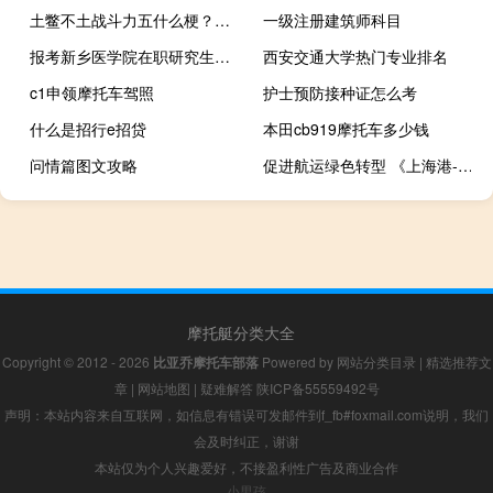
土鳖不土战斗力五什么梗？土鳖不土战斗力五是什么意思什么梗
一级注册建筑师科目
报考新乡医学院在职研究生考试一般有几次机会
西安交通大学热门专业排名
c1申领摩托车驾照
护士预防接种证怎么考
什么是招行e招贷
本田cb919摩托车多少钱
问情篇图文攻略
促进航运绿色转型 《上海港-洛杉矶港绿色航运走廊实施计划纲要》发布
摩托艇分类大全
Copyright © 2012 - 2026
比亚乔摩托车部落
Powered by
网站分类目录
|
精选推荐文
章
|
网站地图
|
疑难解答
陕ICP备55559492号
声明：本站内容来自互联网，如信息有错误可发邮件到f_fb#foxmail.com说明，我们
会及时纠正，谢谢
本站仅为个人兴趣爱好，不接盈利性广告及商业合作
小男孩