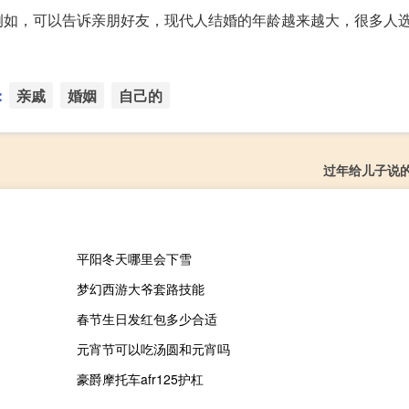
例如，可以告诉亲朋好友，现代人结婚的年龄越来越大，很多人
：
亲戚
婚姻
自己的
过年给儿子说
平阳冬天哪里会下雪
梦幻西游大爷套路技能
春节生日发红包多少合适
元宵节可以吃汤圆和元宵吗
豪爵摩托车afr125护杠