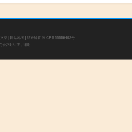
荐文章
|
网站地图
|
疑难解答
陕ICP备55559492号
，我们会及时纠正，谢谢