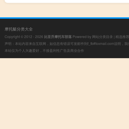
摩托艇分类大全
Copyright © 2012 - 2026
比亚乔摩托车部落
Powered by
网站分类目录
|
精选推
声明：本站内容来自互联网，如信息有错误可发邮件到f_fb#foxmail.com说明
本站仅为个人兴趣爱好，不接盈利性广告及商业合作