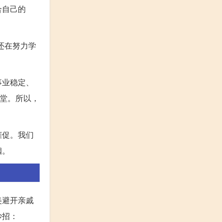
合自己的
还在努力学
事业稳定、
殿堂。所以，
催促。我们
姻。
美避开亲戚
妙招：