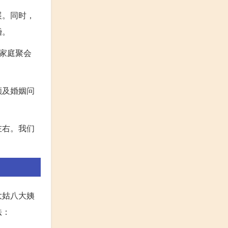
展。同时，
婚。
家庭聚会
顾及婚姻问
左右。我们
大姑八大姨
法：