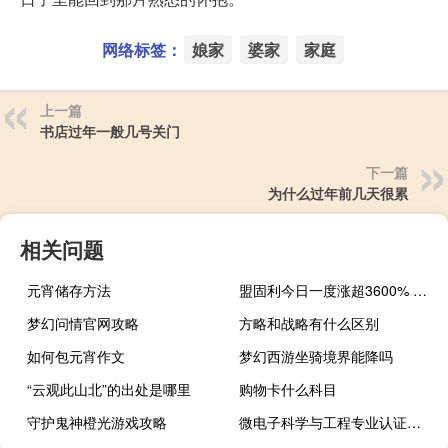
网络标签：
娘家
婆家
家庭
上一篇
书店过年一般几号关门
下一篇
为什么过年前几天很累
相关问题
元宵储存方法
盟固利今日一度涨超3600% 四家机构进卖出超4200万
梦幻问情官网攻略
方略和战略有什么区别
如何包元宵作文
梦幻西游坐骑境界能降吗
“云观此山北”的出处是哪里
购物卡什么科目
守护鬼神橙光游戏攻略
微电子科学与工程专业认证通过的学校有哪些