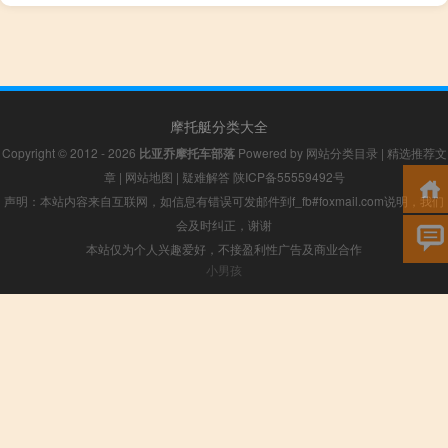
摩托艇分类大全
Copyright © 2012 - 2026
比亚乔摩托车部落
Powered by
网站分类目录
|
精选推荐文
章
|
网站地图
|
疑难解答
陕ICP备55559492号
声明：本站内容来自互联网，如信息有错误可发邮件到f_fb#foxmail.com说明，我们
会及时纠正，谢谢
本站仅为个人兴趣爱好，不接盈利性广告及商业合作
小男孩