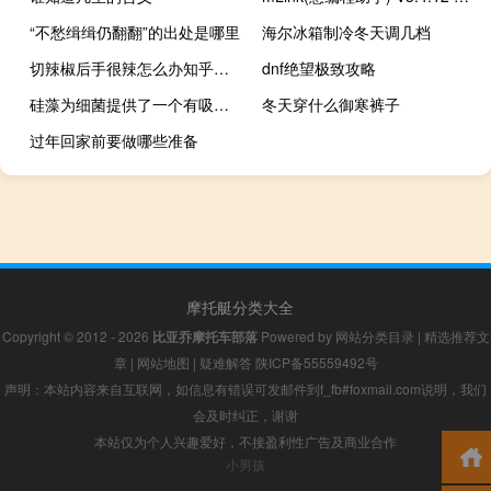
“不愁缉缉仍翻翻”的出处是哪里
海尔冰箱制冷冬天调几档
切辣椒后手很辣怎么办知乎（切辣椒后手很辣怎么办）
dnf绝望极致攻略
硅藻为细菌提供了一个有吸引力的栖息地
冬天穿什么御寒裤子
过年回家前要做哪些准备
摩托艇分类大全
Copyright © 2012 - 2026
比亚乔摩托车部落
Powered by
网站分类目录
|
精选推荐文
章
|
网站地图
|
疑难解答
陕ICP备55559492号
声明：本站内容来自互联网，如信息有错误可发邮件到f_fb#foxmail.com说明，我们
会及时纠正，谢谢
本站仅为个人兴趣爱好，不接盈利性广告及商业合作
小男孩