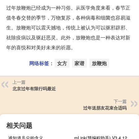
过年放鞭炮已经成为一种习俗。从医学角度来看，春节正
值冬春交替的季节，万物复苏，各种病毒和细菌也容易滋
生。放鞭炮可以震天撼地，传统上被认为可以驱邪辟邪、
祛除疫病以及驱赶恶灵。此外，放鞭炮也是一种表达对新
年的喜悦和对美好未来的祈愿。
网络标签：
女方
家谱
放鞭炮
上一篇
北京过年有限行吗最近
下一篇
过年送朋友花束合适吗
相关问题
谁知道凡尘的含义
mLink(慧编程助手) V3.4.12 Mac免费版（mLink(慧编程助手) V3.4.12 Mac免费版功能简介）